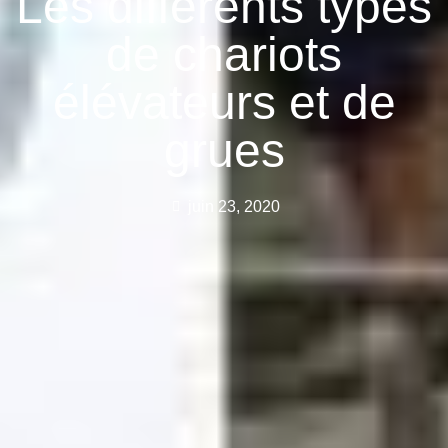
Les différents types
de chariots
élévateurs et de
grues
juin 23, 2020