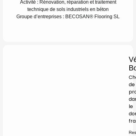
Activité :
Rénovation, réparation et traitement
technique de sols industriels en béton
G
roupe d’entreprises :
BECOSAN® Flooring SL
Vé
B
Ch
de
pro
da
le
do
fr
Res