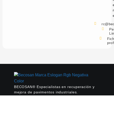
rc@be
Per
Li
Fic
prof
BECOSAN® Especialistas en recuperación y
mejora de pavimentos industriales.
SERVICIOS
Rehabilitación de pavimentos industriales