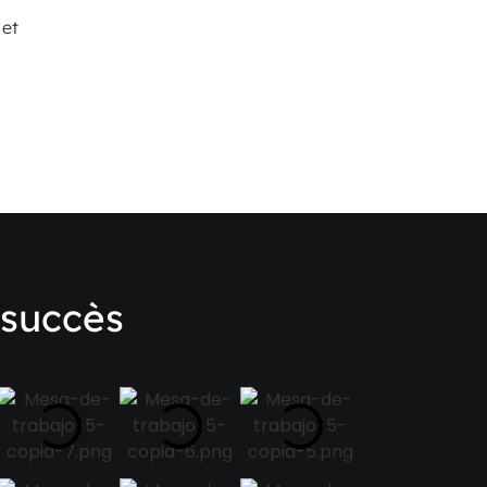
 et
 succès