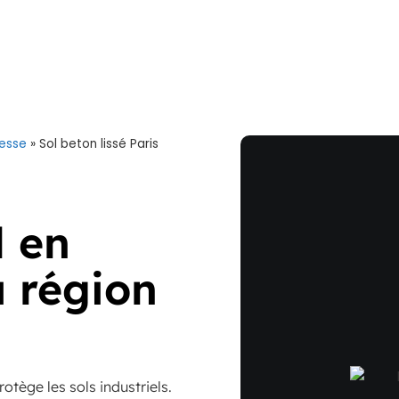
nesse
»
Sol beton lissé Paris
l en
a région
otège les sols industriels.