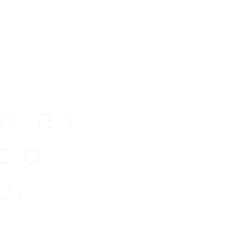
AITEMENT BECOSAN®
SERVICES
PROJETS
À
ol en
é à
et