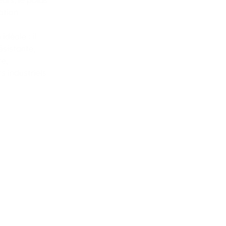
urs, le poids
ation
idéale : il
ésistante,
re,
 industriels