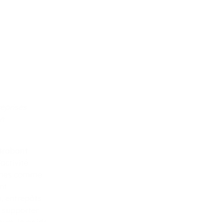
reprises
on
 Brabant
activité
 zones comme
nt
n, entrepôts
t supporter