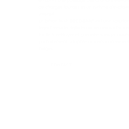
en continu le passage des chariots élévate
de charges lourdes et un rythme d’exploit
intensif.
Le béton lissé
BECOSAN®
est une solution 
transforme la dalle brute en une surface r
facile à nettoyer et garantie sans poussiè
parfaitement adaptée aux environnements
belges.
CONTACT