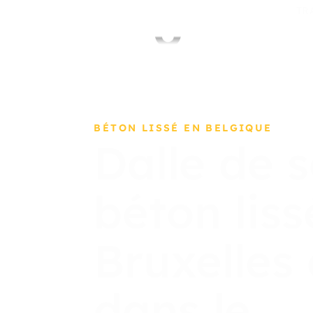
TR
BÉTON LISSÉ EN BELGIQUE
Dalle de s
béton liss
Bruxelles 
dans le