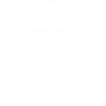
Brabant
flamand
Une solution industrielle adaptée aux ent
logistiques et manufacturières de la régi
bruxelloise.
En Belgique, la région de
Bruxelles et du
flamand
concentre une grande partie de l’
logistique et industrielle nationale. Des
Zaventem, Vilvoorde ou Diegem accueille
d’importantes plateformes de distributio
et centres de production. Ces sols doiven