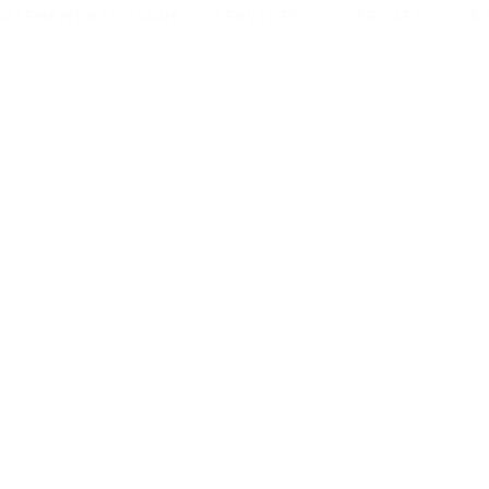
AITEMENT BECOSAN®
SERVICES
PROJETS
À