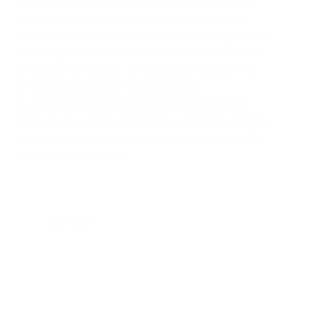
plateformes de distribution. Autour de
Seraing
et
Herstal
, la tradition industrielle reste très forte,
avec des activités métallurgiques, sidérurgiques et
mécaniques. Ces sols subissent un trafic intensif
de machines lourdes, de véhicules industriels et
de flux permanents de marchandises.
Le béton lissé
BECOSAN®
transforme la dalle
brute en une surface homogène, résistante et sans
poussière, parfaitement adaptée aux besoins des
entreprises wallonnes.
CONTACT