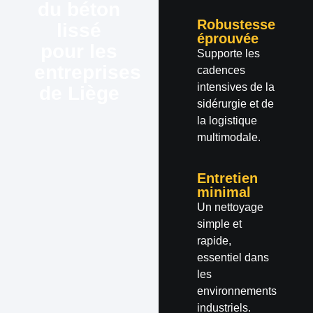
du béton
Robustesse
lissé
éprouvée
pour les
Supporte les
entreprises
cadences
intensives de la
de Liège
sidérurgie et de
la logistique
multimodale.
Entretien
minimal
Un nettoyage
simple et
rapide,
essentiel dans
les
environnements
industriels.