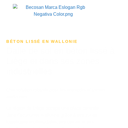
BÉTON LISSÉ EN WALLONIE
Dalle de sol en béton lissé à
Liège et dans ses zones
industrielles
Une solution robuste pour les entrepôts et usines
wallonnes.
La région de
Liège
occupe une place centrale
dans l’économie wallonne grâce à ses zones
logistiques multimodales, ses usines et ses