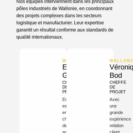
Nos équipes interviennent dans les principaux
pôles industriels de Wallonie, en coordonnant
des projets complexes dans les secteurs
logistique et manufacturier. Leur expertise
garantit un résultat conforme aux standards de
qualité internationaux.
WALLONIE
WALLONI
Ernesto
Véroni
Gaitán
Bod
CHEF
CHEFFE
DE
DE
PROJET
PROJET
Ernesto
Avec
est
une
en
grande
charge
expérience
des
relation
activités
client,