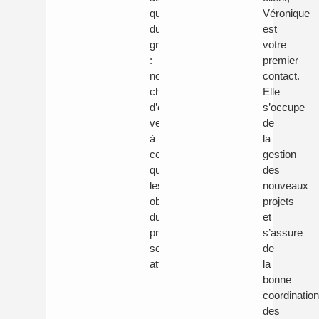
quotidiennes
Véronique
du
est
groupe
votre
:
premier
notre
contact.
chef
Elle
d’équipe
s’occupe
veille
de
à
la
ce
gestion
que
des
les
nouveaux
objectifs
projets
du
et
projet
s’assure
soient
de
atteints.
la
bonne
coordinatio
des