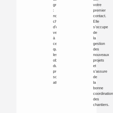
groupe
votre
:
premier
notre
contact.
chef
Elle
d’équipe
s’occupe
veille
de
à
la
ce
gestion
que
des
les
nouveaux
objectifs
projets
du
et
projet
s’assure
soient
de
atteints.
la
bonne
coordinatio
des
chantiers.