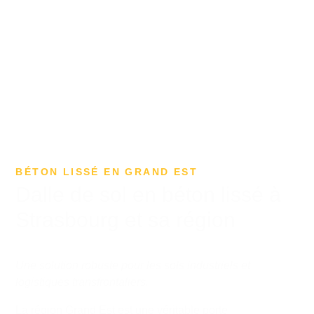
BÉTON LISSÉ EN GRAND EST
Dalle de sol en béton lissé à
Strasbourg et sa région
Une solution robuste pour les sols industriels et
logistiques transfrontaliers.
La région Grand Est est une véritable porte