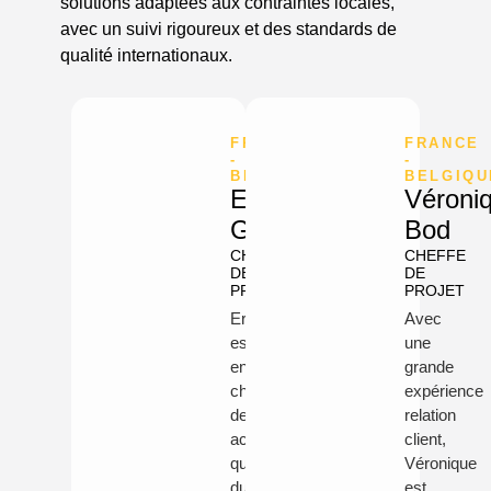
solutions adaptées aux contraintes locales,
avec un suivi rigoureux et des standards de
qualité internationaux.
FRANCE
FRANCE
-
-
BELGIQUE
BELGIQU
Ernesto
Véroni
Gaitán
Bod
CHEF
CHEFFE
DE
DE
PROJET
PROJET
Ernesto
Avec
est
une
en
grande
charge
expérience
des
relation
activités
client,
quotidiennes
Véronique
du
est