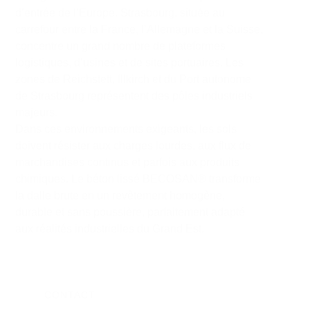
d’entrée de l’Europe. Strasbourg, située au
carrefour entre la France, l’Allemagne et la Suisse,
concentre un grand nombre de plateformes
logistiques, d’usines et de sites portuaires. Les
zones de
Reichstett
,
Illkirch
et du
Port autonome
de Strasbourg
représentent des pôles industriels
majeurs.
Dans ces environnements exigeants, les sols
doivent résister aux charges lourdes, aux flux de
marchandises continus et parfois aux produits
chimiques. Le béton lissé
BECOSAN®
transforme
la dalle brute en un revêtement homogène,
durable et sans poussière, parfaitement adapté
aux réalités industrielles du Grand Est.
CONTACT