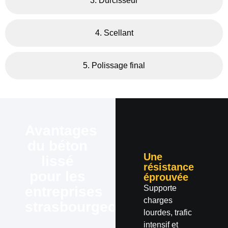
3. Durcisseur
4. Scellant
5. Polissage final
Avantages
du béton
Une
lissé
résistance
pour les
éprouvée
Supporte
entreprises
charges
strasbourgeoises
lourdes, trafic
intensif et