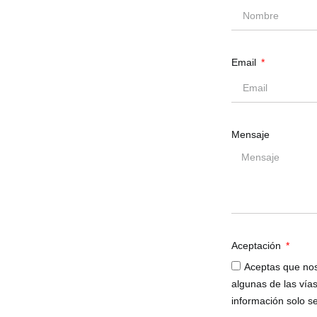
Email
Real. Tratamientos con el
luyen la instalación de este
 pavimentos. Compañía con
Mensaje
n este material que ayuda a
rofesionales en talleres,
órmula patentada y única.
os.
Aceptación
Aceptas que no
algunas de las vía
información solo se