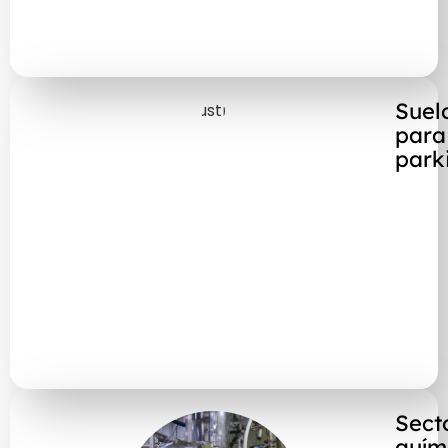
Suel
para
park
Sect
quím