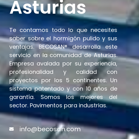
Asturias
Te contamos todo lo que necesites
saber sobre el hormigón pulido y sus
ventajas. BECOSAN® desarrolla este
servicio en la comunidad de Asturias.
Empresa avalada por su experiencia,
profesionalidad y calidad con
proyectos por los 5 continentes. Un
sistema patentado y con 10 años de
garantía. Somos los mejores del
sector. Pavimentos para industrias.
info@becosan.com