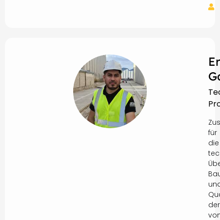
E
G
Te
Pro
Zus
für
die
tec
Üb
Ba
un
Qua
der
vo