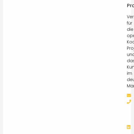
Pr
Ver
für
die
ope
Koo
Pro
un
da
Ku
im
de
Mar