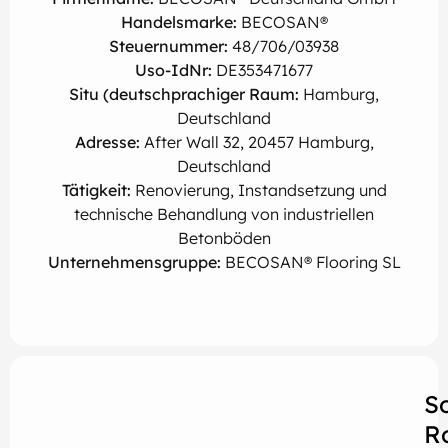
Handelsmarke:
BECOSAN®
Steuernummer:
48/706/03938
Uso-IdNr:
DE353471677
Situ (deutschprachiger Raum:
Hamburg,
Deutschland
Adresse:
After Wall 32, 20457 Hamburg,
Deutschland
Tätigkeit:
Renovierung, Instandsetzung und
technische Behandlung von industriellen
Betonböden
Unternehmensgruppe:
BECOSAN® Flooring SL
S
R