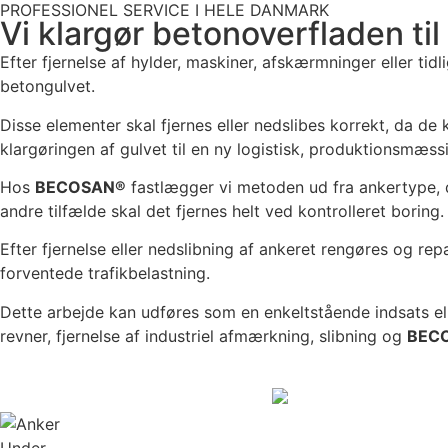
PROFESSIONEL SERVICE I HELE DANMARK
Vi klargør betonoverfladen til 
Efter fjernelse af hylder, maskiner, afskærmninger eller tidlig
betongulvet.
Disse elementer skal fjernes eller nedslibes korrekt, da de
klargøringen af gulvet til en ny logistisk, produktionsmæss
Hos
BECOSAN®
fastlægger vi metoden ud fra ankertype, dy
andre tilfælde skal det fjernes helt ved kontrolleret boring.
Efter fjernelse eller nedslibning af ankeret rengøres og re
forventede trafikbelastning.
Dette arbejde kan udføres som en enkeltstående indsats ell
revner, fjernelse af industriel afmærkning, slibning og
BEC