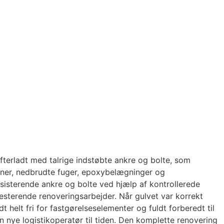
efterladt med talrige indstøbte ankre og bolte, som
vner, nedbrudte fuger, epoxybelægninger og
sisterende ankre og bolte ved hjælp af kontrollerede
resterende renoveringsarbejder. Når gulvet var korrekt
t helt fri for fastgørelseselementer og fuldt forberedt til
 nye logistikoperatør til tiden. Den komplette renovering