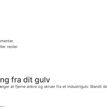
ementer.
ler reoler.
ng fra dit gulv
ælger at fjerne ankre og skruer fra et industrigulv. Blandt d
er.