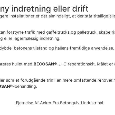
ny indretning eller drift
ere installationer er det almindeligt, at der står titallige el
 kan forstyrre trafik med gaffeltrucks og palletruck, skabe
ig eller lagermæssig indretning.
bde, betonens tilstand og hallens fremtidige anvendelse. I
pareres hullet med
BECOSAN®
J+C reparationskit. Målet er a
er som et forudgående trin i en mere omfattende renovering
OSAN®
-behandling.