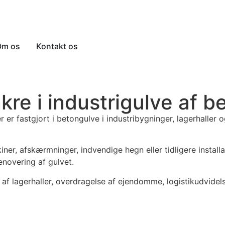
Om os
Kontakt os
kre i industrigulve af b
r er fastgjort i betongulve i industribygninger, lagerhaller
ner, afskærmninger, indvendige hegn eller tidligere installat
renovering af gulvet.
g af lagerhaller, overdragelse af ejendomme, logistikudvidel