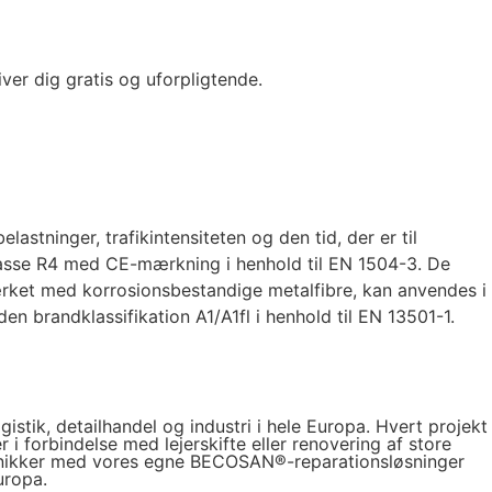
iver dig gratis og uforpligtende.
astninger, trafikintensiteten og den tid, der er til
lasse R4 med CE-mærkning i henhold til EN 1504-3. De
ærket med korrosionsbestandige metalfibre, kan anvendes i
en brandklassifikation A1/A1fl i henhold til EN 13501-1.
istik, detailhandel og industri i hele Europa. Hvert projekt
i forbindelse med lejerskifte eller renovering af store
eknikker med vores egne BECOSAN®-reparationsløsninger
uropa.