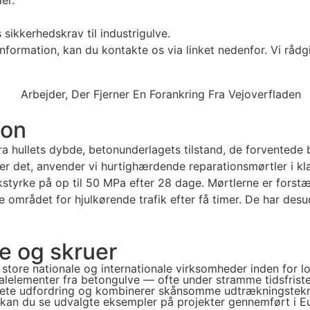
sikkerhedskrav til industrigulve.
information, kan du kontakte os via linket nedenfor. Vi rådg
ion
a hullets dybde, betonunderlagets tilstand, de forventede bel
er det, anvender vi hurtighærdende reparationsmørtler i k
styrke på op til 50 MPa efter 28 dage. Mørtlerne er forst
 området for hjulkørende trafik efter få timer. De har desud
re og skruer
store nationale og internationale virksomheder inden for log
lelementer fra betongulve — ofte under stramme tidsfrister 
konkrete udfordring og kombinerer skånsomme udtrækningst
er kan du se udvalgte eksempler på projekter gennemført i E