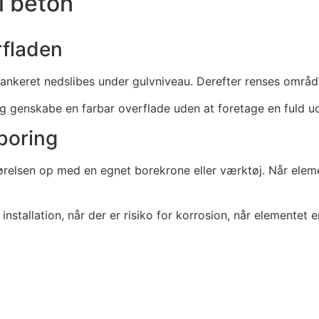
 i beton
rfladen
 ankeret nedslibes under gulvniveau. Derefter renses område
og genskabe en farbar overflade uden at foretage en fuld u
boring
relsen op med en egnet borekrone eller værktøj. Når element
nstallation, når der er risiko for korrosion, når elementet e