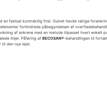
.
 en fastsat kontraktlig frist. Gulvet havde talrige forankri
alelementer forhindrede påbegyndelsen af overfladebehandl
nkning af ankrene med en metode tilpasset hvert enkelt pu
lede linjer. Påføring af
BECOSAN®
-behandlingen til fortæ
til den nye lejer.