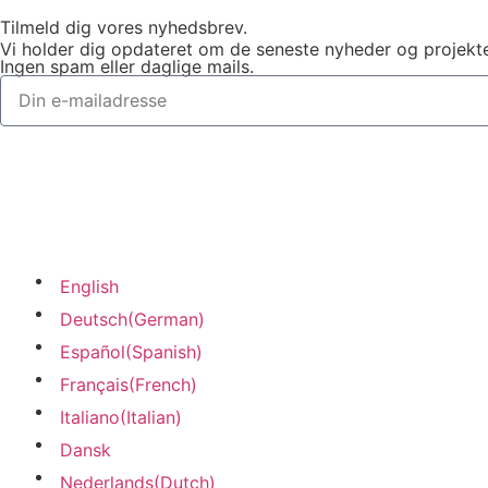
Tilmeld dig vores nyhedsbrev.
Vi holder dig opdateret om de seneste nyheder og projekte
Ingen spam eller daglige mails.
English
Deutsch
(
German
)
Español
(
Spanish
)
Français
(
French
)
Italiano
(
Italian
)
Dansk
Nederlands
(
Dutch
)