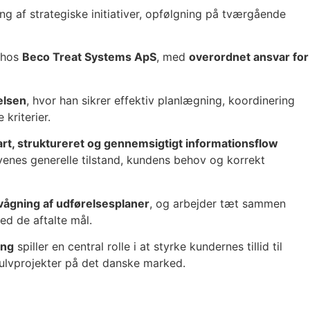
g af strategiske initiativer, opfølgning på tværgående
r hos
Beco Treat Systems ApS
, med
overordnet ansvar for
elsen
, hvor han sikrer effektiv planlægning, koordinering
kriterier.
art, struktureret og gennemsigtigt informationsflow
enes generelle tilstand, kundens behov og korrekt
ågning af udførelsesplaner
, og arbejder tæt sammen
ed de aftalte mål.
ing
spiller en central rolle i at styrke kundernes tillid til
e gulvprojekter på det danske marked.