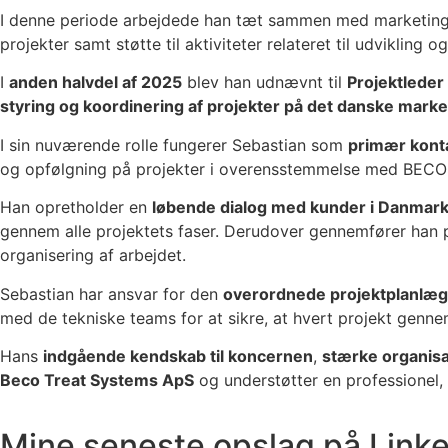
I denne periode arbejdede han tæt sammen med marketingtea
projekter samt støtte til aktiviteter relateret til udviklin
I
anden halvdel af 2025
blev han udnævnt til
Projektlede
styring og koordinering af projekter på det danske mark
I sin nuværende rolle fungerer Sebastian som
primær kont
og opfølgning på projekter i overensstemmelse med BECOSA
Han opretholder en
løbende dialog med kunder i Danmar
gennem alle projektets faser. Derudover gennemfører han 
organisering af arbejdet.
Sebastian har ansvar for den
overordnede projektplanlæg
med de tekniske teams for at sikre, at hvert projekt genne
Hans
indgående kendskab til koncernen
,
stærke organis
Beco Treat Systems ApS
og understøtter en professionel, s
Mine seneste opslag på Link