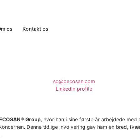
Om os
Kontakt os
so@becosan.com
LinkedIn profile
ECOSAN® Group
, hvor han i sine første år arbejdede med 
koncernen. Denne tidlige involvering gav ham en bred, tvær
.