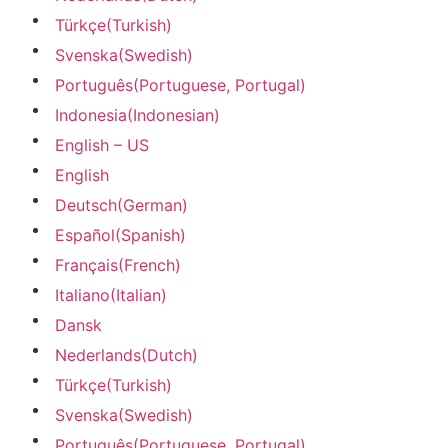
Türkçe
(
Turkish
)
Svenska
(
Swedish
)
Português
(
Portuguese, Portugal
)
Indonesia
(
Indonesian
)
English – US
English
Deutsch
(
German
)
Español
(
Spanish
)
Français
(
French
)
Italiano
(
Italian
)
Dansk
Nederlands
(
Dutch
)
Türkçe
(
Turkish
)
Svenska
(
Swedish
)
Português
(
Portuguese, Portugal
)