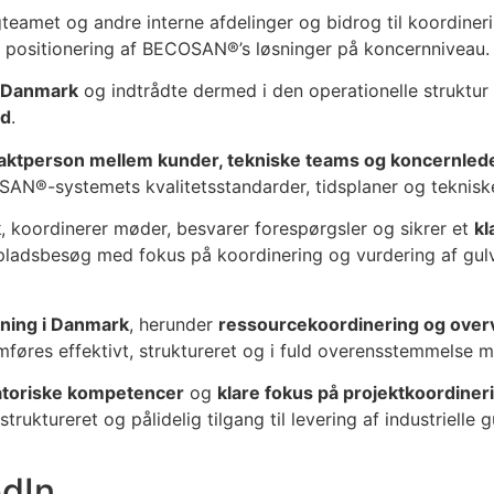
met og andre interne afdelinger og bidrog til koordinerin
g og positionering af BECOSAN®’s løsninger på koncernniveau.
r Danmark
og indtrådte dermed i den operationelle struktu
ed
.
aktperson mellem kunder, tekniske teams og koncernled
N®-systemets kvalitetsstandarder, tidsplaner og tekniske 
k
, koordinerer møder, besvarer forespørgsler og sikrer et
kl
pladsbesøg med fokus på koordinering og vurdering af gulv
ning i Danmark
, herunder
ressourcekoordinering og overv
mføres effektivt, struktureret og i fuld overensstemmelse m
atoriske kompetencer
og
klare fokus på projektkoordiner
truktureret og pålidelig tilgang til levering af industriell
edIn