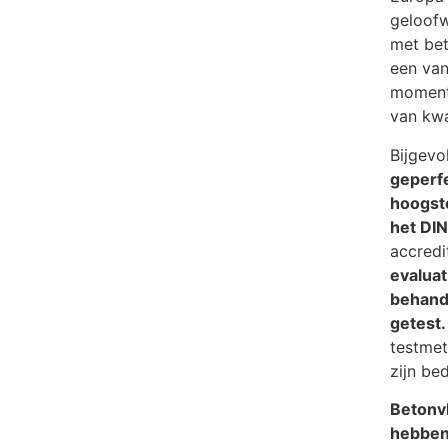
geloofw
met bet
een van
moment
van kwa
Bijgevo
geperf
hoogste
het DIN
accredi
evalua
behande
getest.
testmet
zijn be
Betonv
hebben 