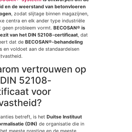
id en de weerstand van betonvloeren
hogen
, zodat slijtage binnen magazijnen,
eke centra en elk ander type industriële
eit geen probleem vormt.
BECOSAN® is
bezit van het DIN 52108-certificaat
, dat
eert dat de
BECOSAN®-behandeling
is en voldoet aan de standaardeisen
jtvastheid.
rom vertrouwen op
 DIN 52108-
ificaat voor
tvastheid?
anties betreft, is het
Duitse Instituut
rmalisatie (DIN)
de organisatie die in
het meeste prestige en de meeste