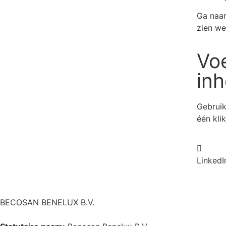
Ga naa
zien we
Voe
inh
Gebruik
één kli
LinkedI
BECOSAN BENELUX B.V.