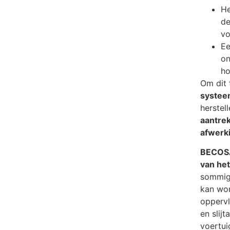
He
de
vo
Ee
on
ho
Om dit 
syste
herstel
aantre
afwerk
BECOSA
van he
sommig
kan wor
oppervl
en slij
voertui