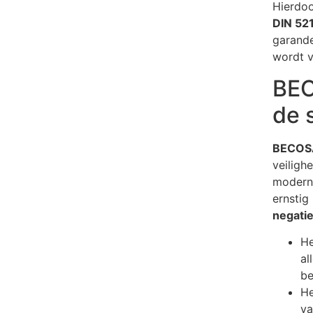
Hierdoo
DIN 52
garande
wordt 
BEC
de s
BECOS
veiligh
moderne
ernstig
negati
He
al
be
He
va