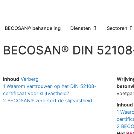
BECOSAN® behandeling
Diensten
Sectoren
BECOSAN® DIN 52108-ce
Inhoud
Verberg
Wrijvin
1
Waarom vertrouwen op het DIN 52108-
betonv
certificaat voor slijtvastheid?
voetgan
2
BECOSAN® verbetert de slijtvastheid
Inhoud
1
Waaro
certific
2
BECOS
Het
BE