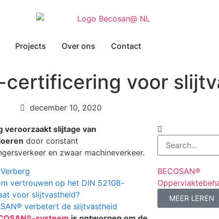
Projects
Over ons
Contact
rtificering voor slijtv
december 10, 2020
g veroorzaakt slijtage van
loeren
door constant
gersverkeer en zwaar machineverkeer.
BECOSAN®
Verberg
Oppervlaktebeha
m vertrouwen op het DIN 52108-
aat voor slijtvastheid?
MEER LEREN
AN® verbetert de slijtvastheid
COSAN®-systeem
is ontworpen om de