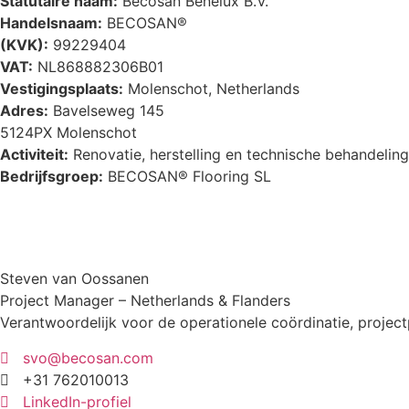
Statutaire naam:
Becosan Benelux B.V.
Handelsnaam:
BECOSAN®
(KVK):
99229404
VAT:
NL868882306B01
Vestigingsplaats:
Molenschot, Netherlands
Adres:
Bavelseweg 145
5124PX Molenschot
Activiteit:
Renovatie, herstelling en technische behandeling
Bedrijfsgroep:
BECOSAN® Flooring SL
Steven van Oossanen
Project Manager – Netherlands & Flanders
Verantwoordelijk voor de operationele coördinatie, projec
svo@becosan.com
+31 762010013
LinkedIn-profiel