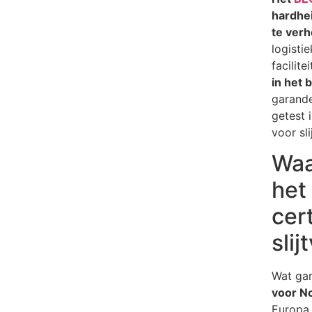
hardhe
te ver
logisti
facilit
in het 
garand
getest 
voor sli
Waa
het
cert
slij
Wat gar
voor No
Europa 