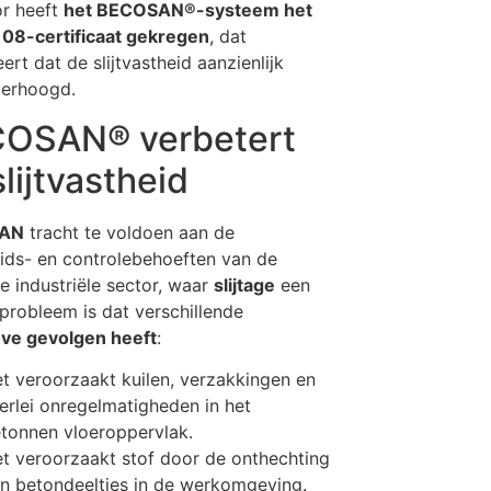
r heeft
het BECOSAN®-systeem het
108-certificaat gekregen
, dat
ert dat de slijtvastheid aanzienlijk
verhoogd.
OSAN® verbetert
lijtvastheid
AN
tracht te voldoen aan de
eids- en controlebehoeften van de
 industriële sector, waar
slijtage
een
 probleem is dat verschillende
eve gevolgen heeft
:
t veroorzaakt kuilen, verzakkingen en
lerlei onregelmatigheden in het
tonnen vloeroppervlak.
t veroorzaakt stof door de onthechting
n betondeeltjes in de werkomgeving.