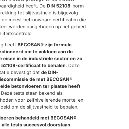
aardigheid heeft. De
DIN 52108
-norm
rekking tot slijtvastheid is bijgevolg
 de meest betrouwbare certificaten die
eel worden aangeboden op het gebied
liteitscontrole.
lg heeft
BECOSAN® zijn formule
ectioneerd om te voldoen aan de
 eisen in de industriële sector en zo
 52108-certificaat te behalen
. Deze
tatie bevestigt dat
de DIN-
tiecommissie de met BECOSAN®
lde betonvloeren ter plaatse heeft
Deze tests staan bekend als
hoden voor zelfnivellerende mortel en
doeld om de slijtvastheid te bepalen.
loeren behandeld met BECOSAN®
alle tests succesvol doorstaan.