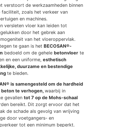
t verstoort de werkzaamheden binnen
 faciliteit, zoals het verkeer van
ertuigen en machines.
n versleten vloer kan leiden tot
gelukken door het gebrek aan
mogeniteit van het vloeroppervlak.
tegen te gaan is het
BECOSAN®-
em
bedoeld om de gehele
betonvloer
te
len en een uniforme,
esthetisch
kkelijke, duurzame en bestendige
ing
te bieden.
N® is samengesteld om de hardheid
t beton te verhogen,
waarbij in
e gevallen
tot 7 op de Mohs-schaal
den bereikt. Dit zorgt ervoor dat het
ak de schade als gevolg van wrijving
tage door voetgangers- en
gverkeer tot een minimum beperkt.