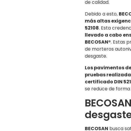
de calidad.
Debido a esto,
BECO
más altas exigencia
52108
. Esta creden
llevado a cabo ens
BECOSAN®
. Estas 
de morteros autoniv
desgaste.
Los pavimentos d
pruebas realizada
certificado DIN 52
se reduce de forma
BECOSAN®
desgaste
BECOSAN
busca sat