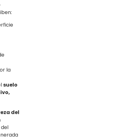
e
iben:
rficie
de
or la
el
suelo
ivo,
eza del
n
 del
enerada