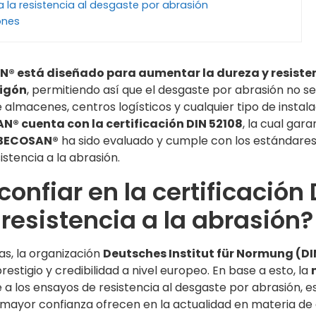
la resistencia al desgaste por abrasión
ones
N® está diseñado para aumentar la dureza y resiste
migón
, permitiendo así que el desgaste por abrasión no s
almacenes, centros logísticos y cualquier tipo de instal
® cuenta con la certificación DIN 52108
, la cual gara
BECOSAN®
ha sido evaluado y cumple con los estándare
stencia a la abrasión.
confiar en la certificación 
resistencia a la abrasión?
as, la organización
Deutsches Institut für Normung (D
stigio y credibilidad a nivel europeo. En base a esto, la
 a los ensayos de resistencia al desgaste por abrasión, e
e mayor confianza ofrecen en la actualidad en materia de