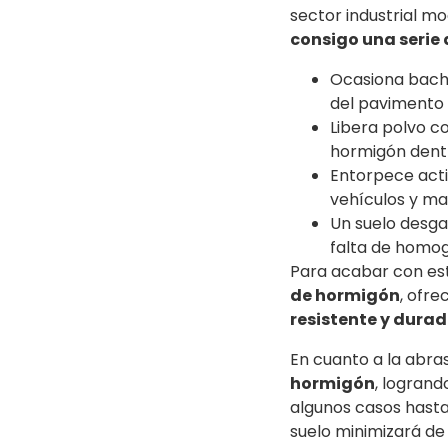
sector industrial m
consigo una serie
Ocasiona bache
del pavimento
Libera polvo c
hormigón dentr
Entorpece acti
vehículos y ma
Un suelo desga
falta de homog
Para acabar con est
de hormigón
, ofr
resistente y dura
En cuanto a la abra
hormigón
, logrand
algunos casos hast
suelo minimizará de