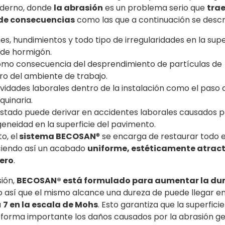
oderno, donde
la abrasión
es un problema serio que
tra
 de consecuencias
como las que a continuación se descr
s, hundimientos y todo tipo de irregularidades en la supe
 de hormigón.
omo consecuencia del desprendimiento de partículas de
o del ambiente de trabajo.
vidades laborales dentro de la instalación como el paso 
quinaria.
stado puede derivar en accidentes laborales causados p
eneidad en la superficie del pavimento.
o, el
sistema BECOSAN
® se encarga de restaurar todo 
eciendo así un acabado
uniforme, estéticamente atract
dero
.
sión,
BECOSAN® está formulado para aumentar la dur
o así que el mismo alcance una dureza de puede llegar e
a
7 en la escala de Mohs
. Esto garantiza que la superficie
 forma importante los daños causados por la abrasión g