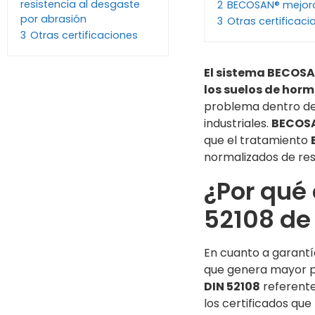
resistencia al desgaste
2
BECOSAN® mejora 
por abrasión
3
Otras certificaci
3
Otras certificaciones
El sistema BECOSA
los suelos de hor
problema dentro de 
industriales.
BECOSAN
que el tratamiento
normalizados de resi
¿Por qué 
52108 de 
En cuanto a garantí
que genera mayor pre
DIN 52108
referente
los certificados qu