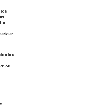
 las
DIN
 ha
eriales
das las
rasión
el