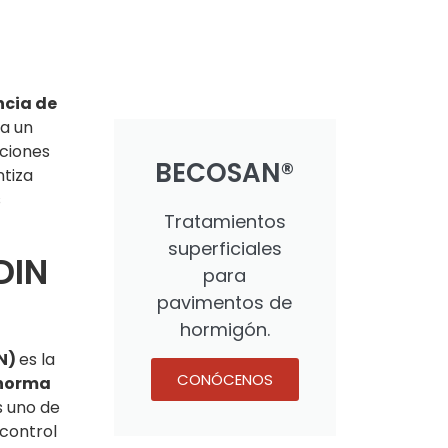
ncia de
ea un
aciones
BECOSAN®
ntiza
s
Tratamientos
superficiales
DIN
para
pavimentos de
hormigón.
IN)
es la
CONÓCENOS
norma
s uno de
 control