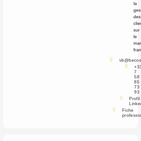
la
ges
des
clie
sur
le
mar
fra
vb@becos
+3
7
58
85
73
93
Profil
Linke
Fiche
professi