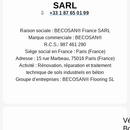
SARL
+33 1 87 65 01 99
Raison sociale :
BECOSAN® France SARL
Marque commerciale :
BECOSAN®
R.C.S.:
987 461 290
Siège social en France :
Paris (France)
Adresse :
15 rue Marbeau, 75016 Paris (France)
Activité :
Rénovation, réparation et traitement
technique de sols industriels en béton
G
roupe d’entreprises :
BECOSAN® Flooring SL
Vé
B