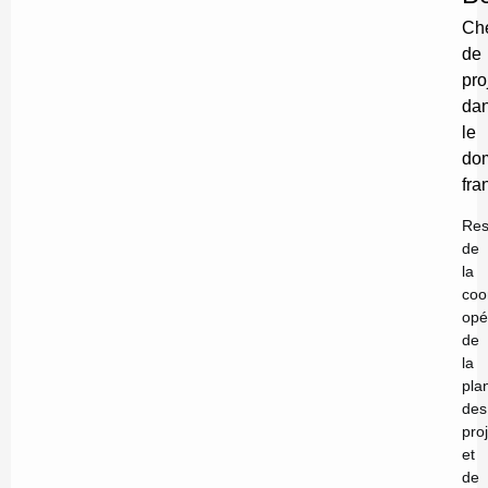
Che
de
pro
da
le
do
fr
Res
de
la
coo
opé
de
la
plan
des
pro
et
de