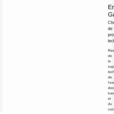
Er
Ga
Ch
de
pro
tec
Res
de
la
sup
tec
de
l’e
des
tra
et
du
con