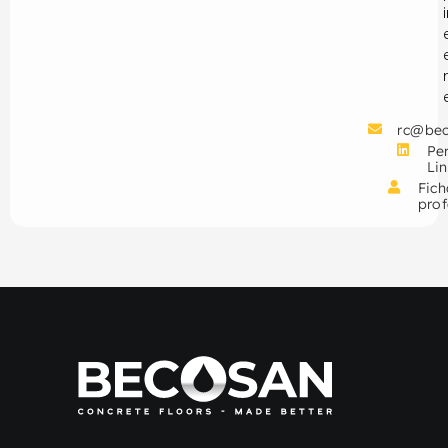
rc@be
Per
Li
Fich
prof