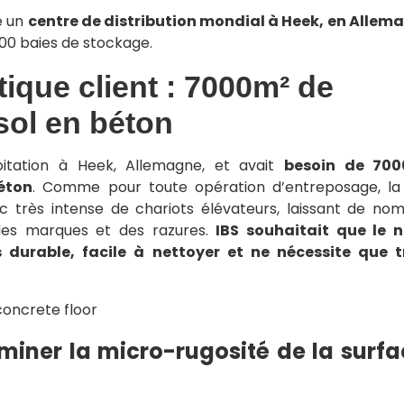
e un
centre de distribution mondial à Heek, en Allem
00 baies de stockage.
ique client : 7000m² de
ol en béton
loitation à Heek, Allemagne, et avait
besoin de 70
éton
. Comme pour toute opération d’entreposage, la
afic très intense de chariots élévateurs, laissant de no
des marques et des razures.
IBS souhaitait que le 
s durable, facile à nettoyer et ne nécessite que 
liminer la micro-rugosité de la surf