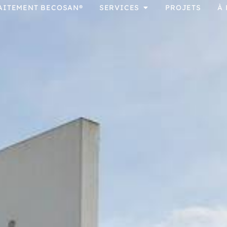
AITEMENT BECOSAN®
SERVICES
PROJETS
À