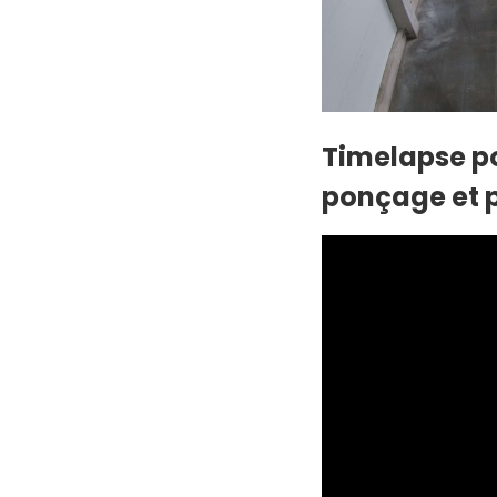
Timelapse po
ponçage et 