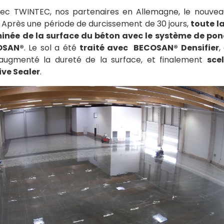
vec TWINTEC, nos partenaires en Allemagne, le nouvea
é. Après une période de durcissement de 30 jours,
toute l
iminée de la surface du béton avec le système de po
OSAN®
. Le sol a été
traité avec BECOSAN® Densifier
,
augmenté la dureté de la surface, et finalement
sce
ve Sealer
.