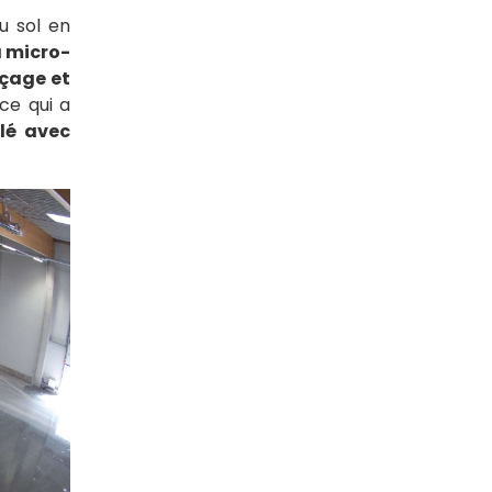
u sol en
a micro-
nçage et
 ce qui a
llé avec