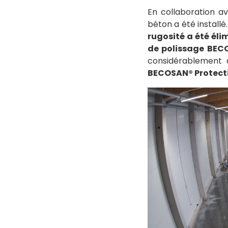
En collaboration a
béton a été install
rugosité a été él
de polissage BEC
considérablement 
BECOSAN® Protecti