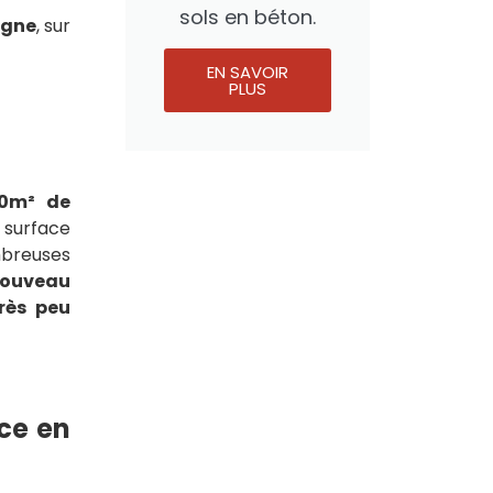
sols en béton.
agne
, sur
EN SAVOIR
PLUS
00m² de
 surface
mbreuses
nouveau
très peu
ace en