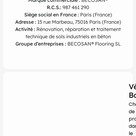
R.C.S.:
987 461 290
Siège social en France :
Paris (France)
Adresse :
15 rue Marbeau, 75016 Paris (France)
Activité :
Rénovation, réparation et traitement
technique de sols industriels en béton
G
roupe d’entreprises :
BECOSAN® Flooring SL
V
B
Ch
de
pro
da
le