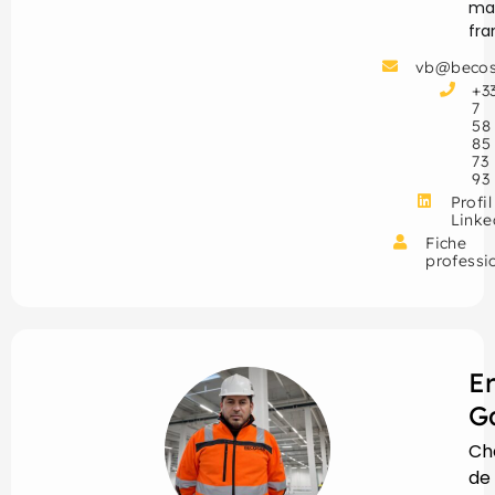
ma
fr
vb@becos
+3
7
58
85
73
93
Profil
Linke
Fiche
professi
E
G
Ch
de