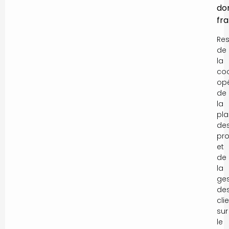
do
fr
Re
de
la
coo
opé
de
la
pla
de
pro
et
de
la
ges
de
cli
sur
le