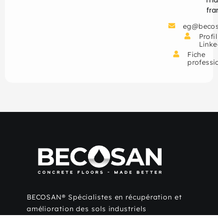
fr
eg@becos
Profil
Linke
Fiche
professi
BECOSAN® Spécialistes en récupération et
amélioration des sols industriels