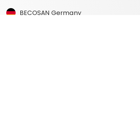
BECOSAN Germany
+49 (0) 40 3018 7518
BECOSAN Netherlands
+31 762010013
BECOSAN Spain
+34 951 244 111
BECOSAN France
+33 (0)4.28.77.00.18
BECOSAN Italy
+39 06 9450 0960