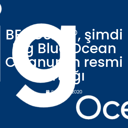
BECOSAN®, şimdi
Big Blue Ocean
Cleanup’ın resmi
ortağı
Şubat 21, 2020