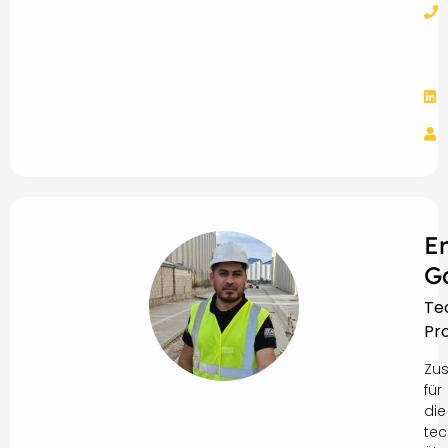
E
G
Te
Pro
Zus
für
die
tec