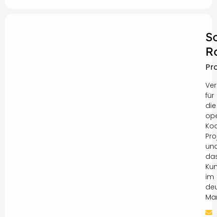
S
R
Pr
Ver
für
die
ope
Koo
Pro
un
da
Ku
im
de
Mar