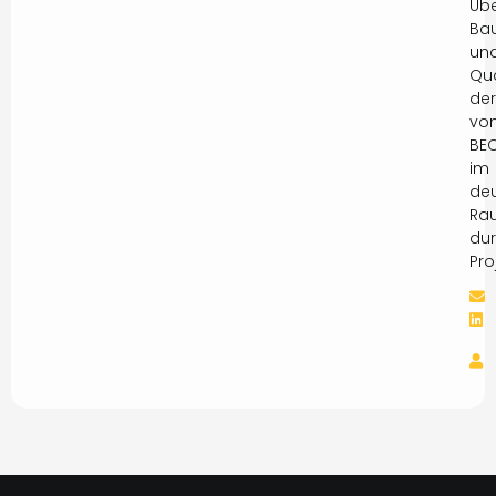
Üb
Ba
un
Qua
der
vo
BE
im
de
Ra
dur
Pro