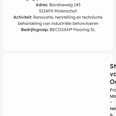
Adres:
Bavelseweg 145
5124PX Molenschot
Activiteit:
Renovatie, herstelling en technische
behandeling van industriële betonvloeren
Bedrijfsgroep:
BECOSAN® Flooring SL
S
v
O
Pr
Ma
–
Ne
&