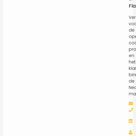
Fl
Ver
vo
de
ope
coö
pro
en
het
kla
bi
de
Ne
mar