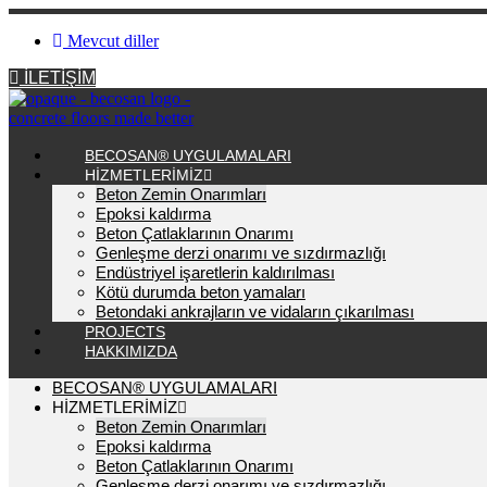
Mevcut diller
İLETİŞİM
BECOSAN® UYGULAMALARI
HIZMETLERIMIZ
Beton Zemin Onarımları
Epoksi kaldırma
Beton Çatlaklarının Onarımı
Genleşme derzi onarımı ve sızdırmazlığı
Endüstriyel işaretlerin kaldırılması
Kötü durumda beton yamaları
Betondaki ankrajların ve vidaların çıkarılması
PROJECTS
HAKKIMIZDA
BECOSAN® UYGULAMALARI
HIZMETLERIMIZ
Beton Zemin Onarımları
Epoksi kaldırma
Beton Çatlaklarının Onarımı
Genleşme derzi onarımı ve sızdırmazlığı