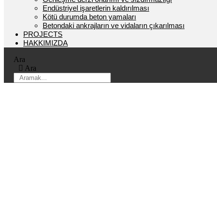
Endüstriyel işaretlerin kaldırılması
Kötü durumda beton yamaları
Betondaki ankrajların ve vidaların çıkarılması
PROJECTS
HAKKIMIZDA
Ara
Ara
Beton Zemin O
Beton zeminlerdeki çatlaklar sadece itici değil, aynı zamanda tehlikeli 