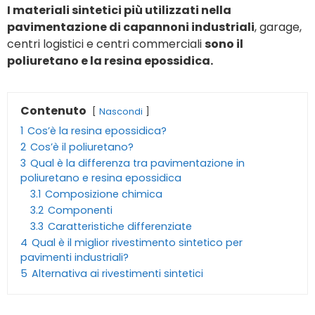
I materiali sintetici più utilizzati nella
pavimentazione di capannoni industriali
, garage,
centri logistici e centri commerciali
sono il
poliuretano e la resina epossidica.
Contenuto
Nascondi
1
Cos’è la resina epossidica?
2
Cos’è il poliuretano?
3
Qual è la differenza tra pavimentazione in
poliuretano e resina epossidica
3.1
Composizione chimica
3.2
Componenti
3.3
Caratteristiche differenziate
4
Qual è il miglior rivestimento sintetico per
pavimenti industriali?
5
Alternativa ai rivestimenti sintetici