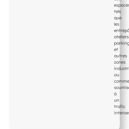
espace
tels
que
les
entrepô
ateliers
parkin
et
autres
zones
industri
ou
commer
soumis
à
un
trafic
intense