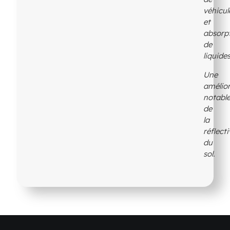
véhicul
et
absorp
de
liquides
Une
amélio
notabl
de
la
réflecti
du
sol.