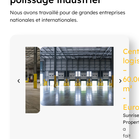
Nous avons travaillé pour de grandes entreprises
nationales et internationales.
Cent
logi
–
60.
m²
-
Eur
Sunris
Proper
a
fait