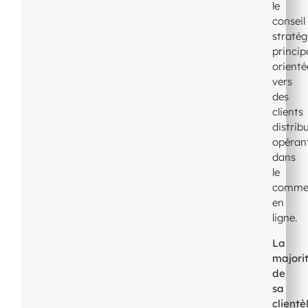
le
conseil
stratég
princi
orienté
vers
des
clients
distrib
opéran
dans
le
comme
en
ligne.
La
majori
de
sa
clientè