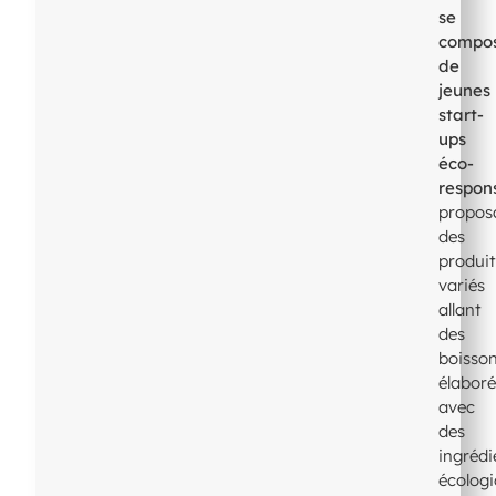
se
compo
de
jeunes
start-
ups
éco-
respon
propos
des
produi
variés
allant
des
boisso
élabor
avec
des
ingrédi
écolog