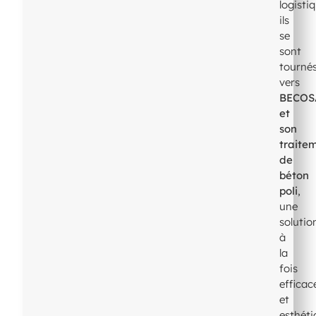
logisti
ils
se
sont
tourné
vers
BECOS
et
son
traite
de
béton
poli
,
une
solutio
à
la
fois
efficac
et
esthét