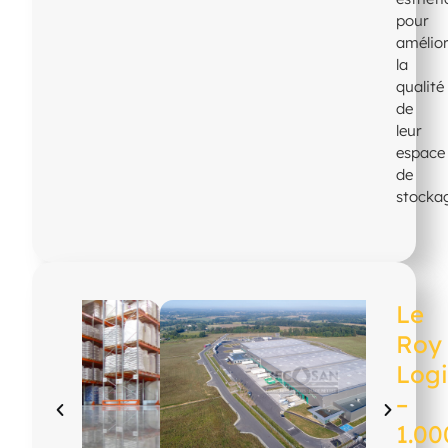
pour
amélio
la
qualité
de
leur
espace
de
stocka
Le
Roy
Logi
–
1.00