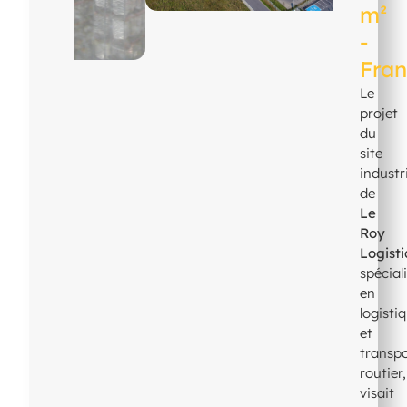
m²
-
Fra
Le
projet
du
site
industr
de
Le
Roy
Logist
spécial
en
logisti
et
transp
routier,
visait