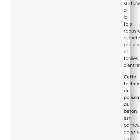
surfac
à
la
fois
robuste
esthét
plaisan
et
faciles
d’entre
Cette
techni
de
poliss
du
béton
est
particu
adapté
aux