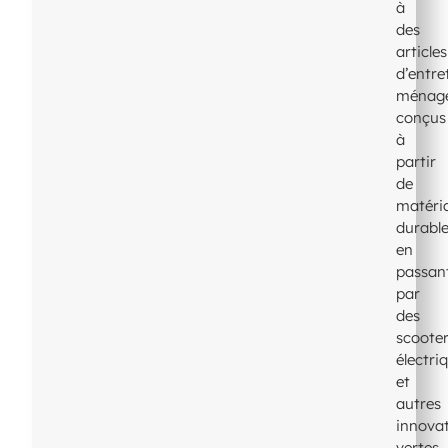
à
des
articles
d’entre
ménag
conçus
à
partir
de
matéri
durable
en
passan
par
des
scoote
électri
et
autres
innova
vertes.