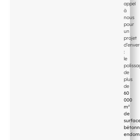
appel
à
nous
pour
un
projet
d’enve
:
le
polissa
de
plus
de
60
000
m²
de
surfac
bétonn
endom