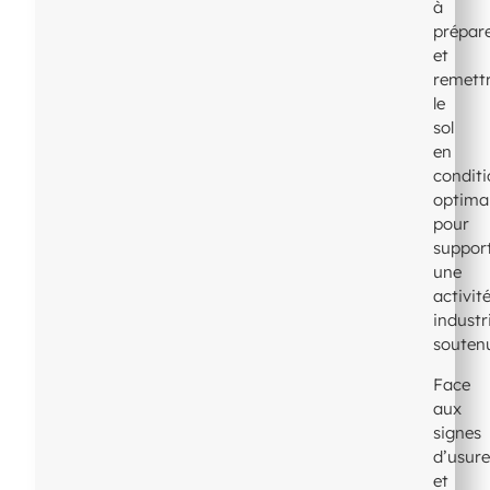
à
prépar
et
remett
le
sol
en
condit
optima
pour
suppor
une
activit
industri
souten
Face
aux
signes
d’usur
et