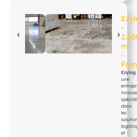
Ezy
-
2.00
m²
-
Fra
Ezylog
une
entrepr
innova
spécial
dans
les
solutio
logisti
et