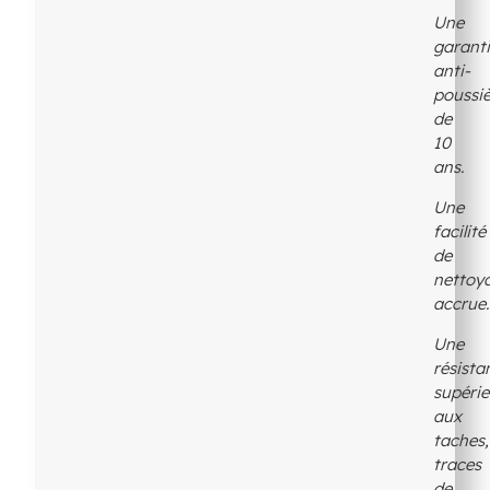
Une
garant
anti-
poussi
de
10
ans.
Une
facilité
de
nettoy
accrue.
Une
résista
supéri
aux
taches,
traces
de