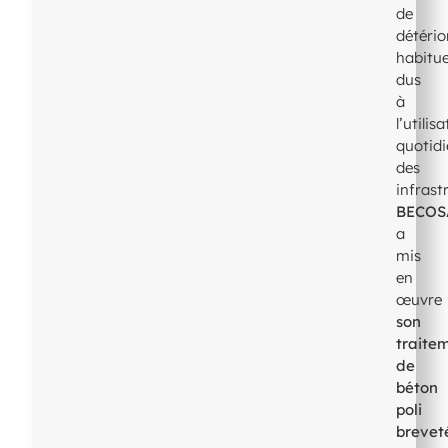
de
détério
habitue
dus
à
l’utilis
quotid
des
infrast
BECOS
a
mis
en
œuvre
son
traite
de
béton
poli
brevet