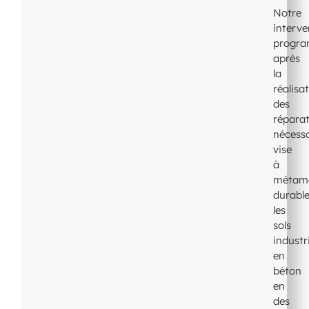
Notre
interve
progr
après
la
réalisa
des
répara
nécessa
vise
à
métam
durabl
les
sols
industr
en
béton
en
des