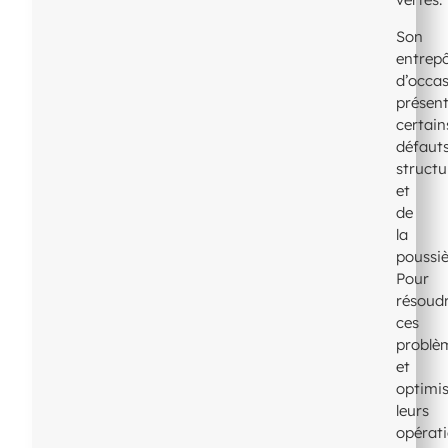
Son
entrep
d’occa
présent
certain
défaut
structu
et
de
la
poussiè
Pour
résoud
ces
problè
et
optimi
leurs
opérat