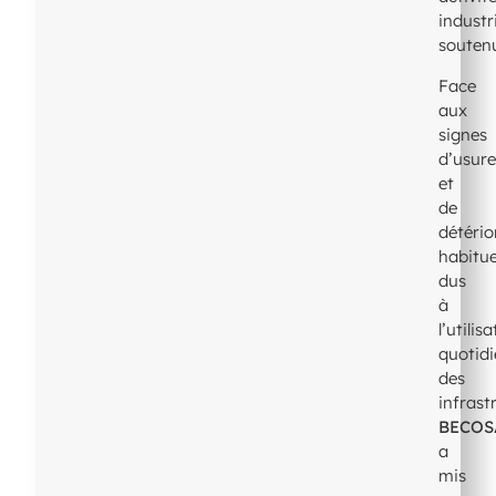
industri
souten
Face
aux
signes
d’usur
et
de
détério
habitue
dus
à
l’utilis
quotid
des
infrast
BECOS
a
mis