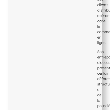
clients
distrib
opéran
dans
le
comme
en
ligne.
Son
entrep
d’occa
présent
certain
défaut
structu
et
de
la
poussiè