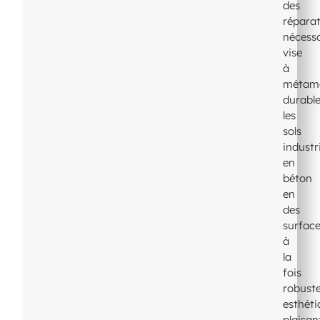
des
répara
nécessa
vise
à
métam
durabl
les
sols
industr
en
béton
en
des
surfac
à
la
fois
robuste
esthét
plaisan