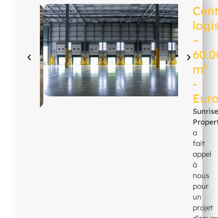
Cent
logi
–
60.
m²
-
Eur
Sunris
Proper
a
fait
appel
à
nous
pour
un
projet