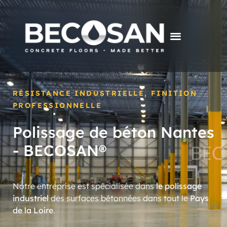
RÉSISTANCE INDUSTRIELLE, FINITION
PROFESSIONNELLE
Polissage de béton Nantes
- BECOSAN®
Notre entreprise est spécialisée dans
le polissage
industriel
des surfaces bétonnées dans tout le
Pays
de la Loire
.