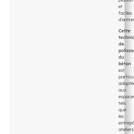
et
faciles
d’entre
Cette
techni
de
poliss
du
béton
est
particu
adapté
aux
espace
tels
que
les
entrepô
ateliers