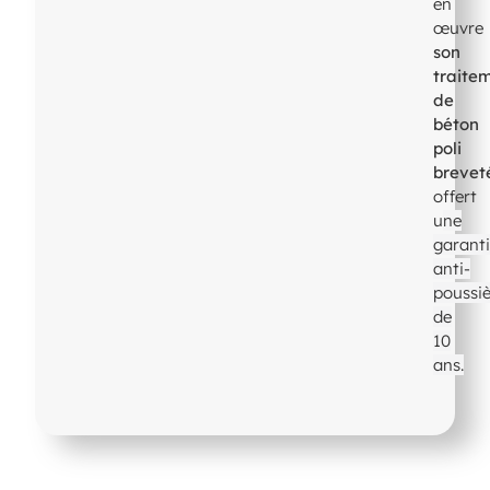
en
œuvre
son
traite
de
béton
poli
brevet
offert
u
ne
garant
anti-
poussi
de
10
ans.