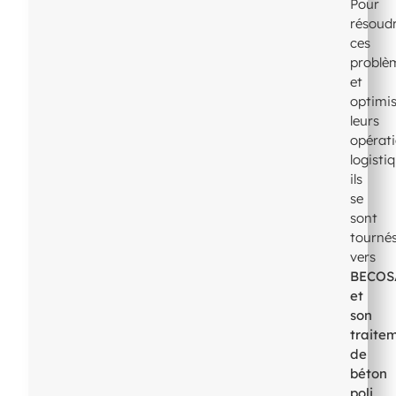
Pour
résoud
ces
problè
et
optimi
leurs
opérat
logisti
ils
se
sont
tourné
vers
BECOS
et
son
traite
de
béton
poli
,