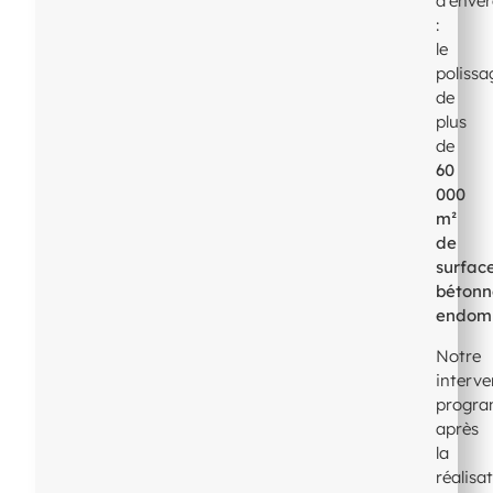
d’enve
:
le
polissa
de
plus
de
60
000
m²
de
surfac
bétonn
endom
Notre
interve
progr
après
la
réalisa