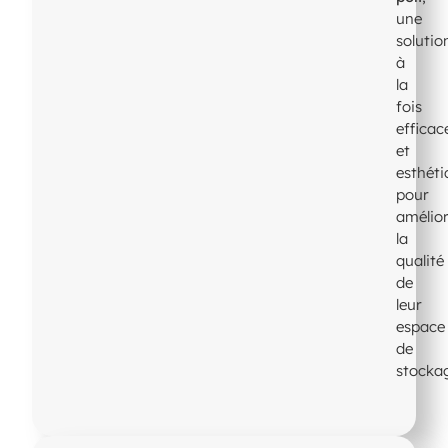
une
solutio
à
la
fois
efficac
et
esthét
pour
amélio
la
qualité
de
leur
espace
de
stocka