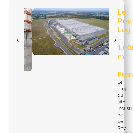
Le
Roy
Logi
–
1.00
m²
-
Fra
Le
projet
du
site
industr
de
Le
Roy