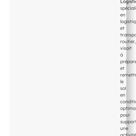
Logist
spécial
en
logisti
et
transp
routier,
visait
à
prépar
et
remett
le
sol
en
condit
optima
pour
suppor
une
activit