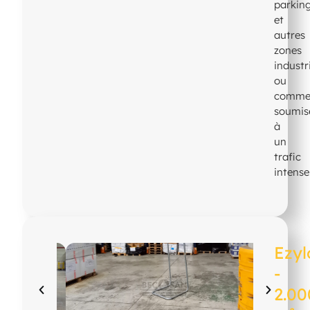
parkin
et
autres
zones
industri
ou
commer
soumis
à
un
trafic
intense
Ezy
-
2.00