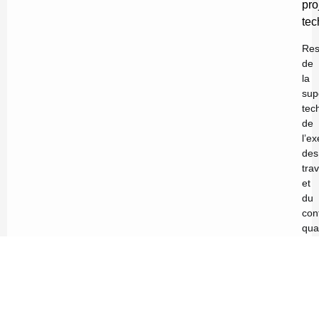
pro
tec
Res
de
la
sup
tec
de
l’e
des
tra
et
du
con
qual
des
pro
réa
sur
le
mar