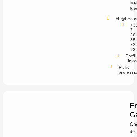
mar
fra
vb@becos
+3
7
58
85
73
93
Profil
Linke
Fiche
professi
Er
Ga
Ch
de