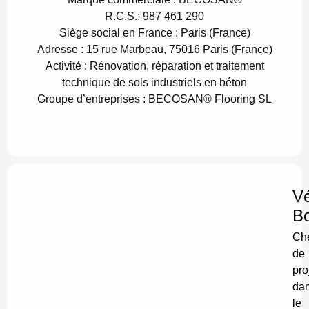
R.C.S.:
987 461 290
Siège social en France :
Paris (France)
Adresse :
15 rue Marbeau, 75016 Paris (France)
Activité :
Rénovation, réparation et traitement
technique de sols industriels en béton
G
roupe d’entreprises :
BECOSAN® Flooring SL
Vé
B
Che
de
pro
da
le