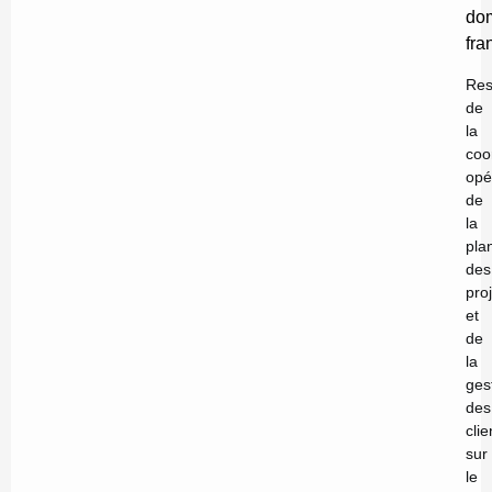
do
fr
Res
de
la
coo
opé
de
la
plan
des
pro
et
de
la
ges
des
clie
sur
le