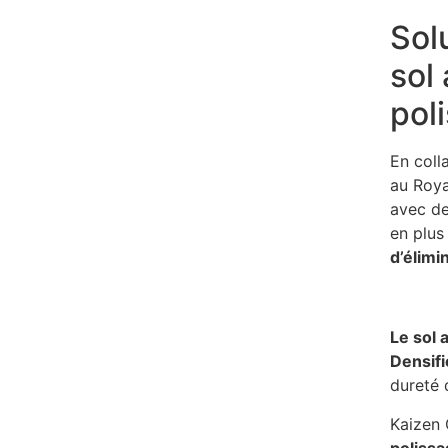
Sol
sol
pol
En coll
au Roy
avec d
en plus
d’élimi
Le sol 
Densifi
dureté 
Kaizen 
poliss