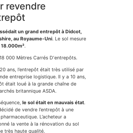
r revendre
trepôt
sédait un grand entrepôt à Didcot,
shire, au Royaume-Uni
. Le sol mesure
n
18.000m²
.
0 ans, l’entrepôt était très utilisé par
de entreprise logistique. Il y a 10 ans,
pôt était loué à la grande chaîne de
rchés britannique ASDA.
séquence,
le sol était en mauvais état
.
écidé de vendre l’entrepôt à une
 pharmaceutique. L’acheteur a
nné la vente à la rénovation du sol
e très haute qualité.