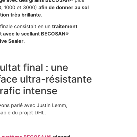
0, 1000 et 3000)
afin de donner au sol
tion très brillante
.
 finale consistait en un
traitement
t avec le scellant BECOSAN®
ive Sealer
.
ltat final : une
face ultra-résistante
rafic intense
ons parlé avec Justin Lemm,
able du projet DHL.
e
système BECOSAN®
répond