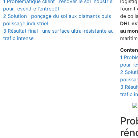
1
Problématique client : rénover le sol industriel
logisti
pour revendre l’entrepôt
fournit
2
Solution : ponçage du sol aux diamants puis
de coli
polissage industriel
DHL est
3
Résultat final : une surface ultra-résistante au
au mo
trafic intense
maritim
Conte
1
Problé
pour re
2
Solut
polissa
3
Résult
trafic i
Pro
réno