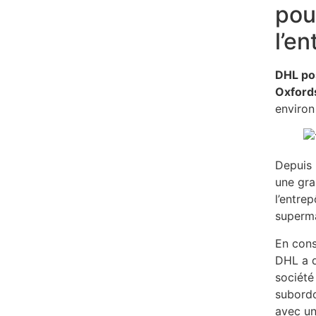
pou
l’en
DHL pos
Oxford
enviro
Depuis 2
une gran
l’entre
superma
En con
DHL a d
société
subordo
avec un