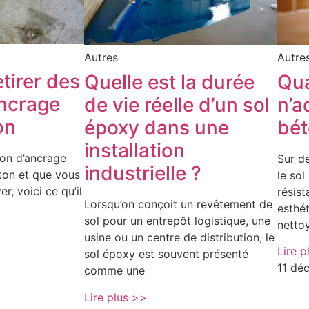
Autre
Autres
tirer des
Qua
Quelle est la durée
ancrage
n’a
de vie réelle d’un sol
on
bé
époxy dans une
installation
jon d’ancrage
Sur de
industrielle ?
ton et que vous
le sol
er, voici ce qu’il
résis
Lorsqu’on conçoit un revêtement de
esthét
sol pour un entrepôt logistique, une
nettoy
usine ou un centre de distribution, le
Lire p
sol époxy est souvent présenté
11 dé
comme une
Lire plus >>