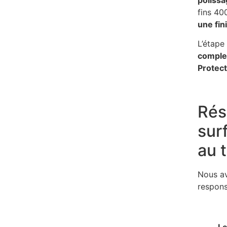
fins 40
une fini
L’étape
comple
Protect
Résu
sur
au t
Nous av
respons
L