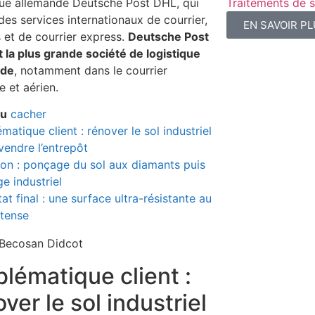
que allemande Deutsche Post DHL, qui
Traitements de s
 des services internationaux de courrier,
EN SAVOIR P
s et de courrier express.
Deutsche Post
 la plus grande société de logistique
nde
, notamment dans le courrier
e et aérien.
nu
cacher
matique client : rénover le sol industriel
vendre l’entrepôt
ion : ponçage du sol aux diamants puis
ge industriel
at final : une surface ultra-résistante au
ntense
blématique client :
ver le sol industriel