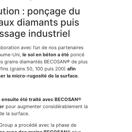
ution : ponçage du
 aux diamants puis
issage industriel
aboration avec l’un de nos partenaires
aume-Uni,
le sol en béton a été
poncé
es grains diamantés BECOSAN® de plus
 fins (grains 50, 100 puis 200)
afin
ner la micro-rugosité de la surface
.
a ensuite été traité avec BECOSAN®
er
pour augmenter considérablement la
de la surface.
Group a procédé avec la phase de
age avec des grains BECOSAN
® plus