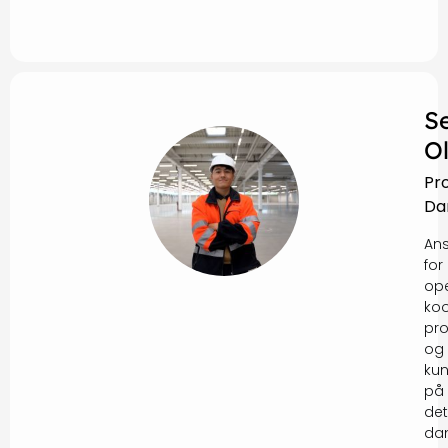
S
O
Pr
Da
Ans
for
ope
koo
pro
og
ku
på
det
da