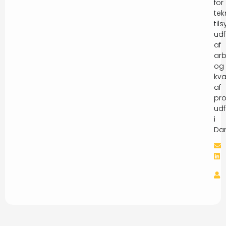
for
tek
tils
udf
af
arb
og
kva
af
pro
udf
i
Da