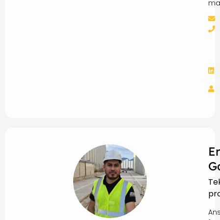
ma
E
G
Te
pr
Ans