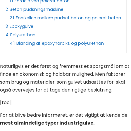
1.1
Fordele ved poleret beton
2
Beton pudsningsmaskine
2.1
Forskellen mellem pudset beton og poleret beton
3
Epoxygulve
4
Polyurethan
4.1
Blanding af epoxyharpiks og polyurethan
Naturligvis er det først og fremmest et spørgsmål om at
finde en økonomisk og holdbar mulighed. Men faktorer
som brug og materialer, som gulvet udsættes for, skal
også overvejes for at tage den rigtige beslutning.
[toc]
For at blive bedre informeret, er det vigtigt at kende de
mest almindelige typer industrigulve.