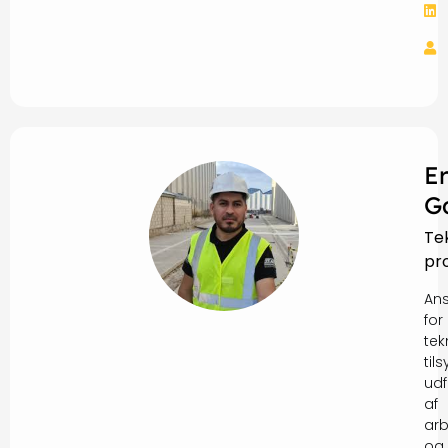
E
G
Te
pr
Ans
for
tek
tils
udf
af
arb
og