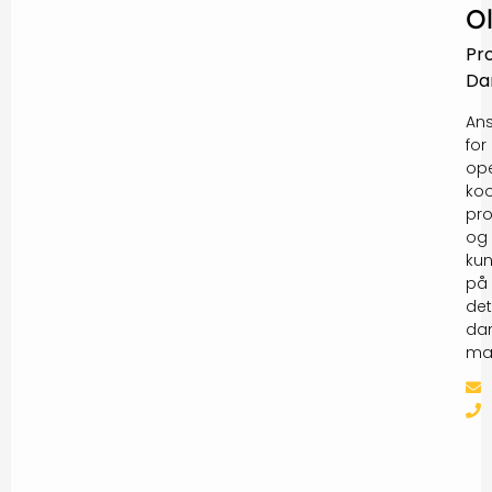
O
Pr
Da
Ans
for
ope
koo
pro
og
ku
på
det
da
ma