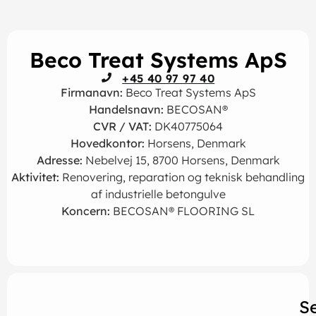
Beco Treat Systems ApS
+45 40 97 97 40
Firmanavn:
Beco Treat Systems ApS
Handelsnavn:
BECOSAN®
CVR / VAT:
DK40775064
Hovedkontor:
Horsens, Denmark
Adresse:
Nebelvej 15, 8700 Horsens, Denmark
Aktivitet:
Renovering, reparation og teknisk behandling
af industrielle betongulve
Koncern:
BECOSAN® FLOORING SL
S