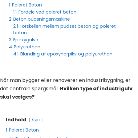
1
Poleret Beton
1.1
Fordele ved poleret beton
2
Beton pudsningsmaskine
2.1
Forskellen mellem pudset beton og poleret
beton
3
Epoxygulve
4
Polyurethan
4.1
Blanding af epoxyharpiks og polyurethan
Når man bygger eller renoverer en industribygning, er
det centrale spørgsmål:
Hvilken type af industrigulv
skal vælges?
Indhold
Skjul
1
Poleret Beton