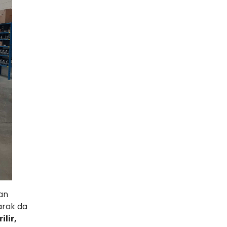
dan
arak da
lir,