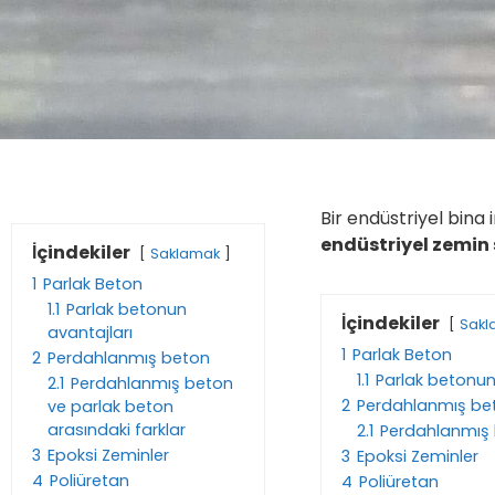
Bir endüstriyel bina 
endüstriyel zemin 
İçindekiler
Saklamak
1
Parlak Beton
1.1
Parlak betonun
İçindekiler
Sakl
avantajları
1
Parlak Beton
2
Perdahlanmış beton
1.1
Parlak betonun
2.1
Perdahlanmış beton
2
Perdahlanmış be
ve parlak beton
arasındaki farklar
2.1
Perdahlanmış 
3
Epoksi Zeminler
3
Epoksi Zeminler
4
Poliüretan
4
Poliüretan