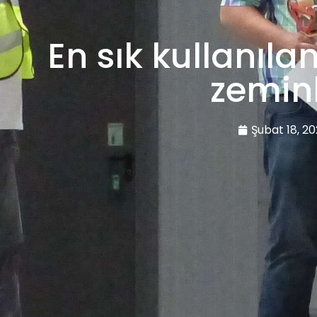
En sık kullanıla
zemin
Şubat 18, 2