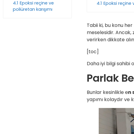
4.1
Epoksi reçine ve
4.1
Epoksi reçine 
poliüretan karışımı
Tabii ki, bu konu h
meselesidir. Ancak, 
verirken dikkate alın
[toc]
Daha iyi bilgi sahibi
Parlak B
Bunlar kesinlikle e
n 
yapımı kolaydır ve ku