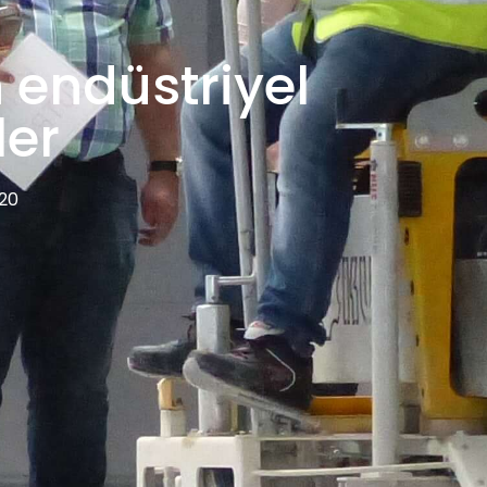
n endüstriyel
ler
020