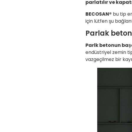
parlatılır ve kapatı
BECOSAN®
bu tip e
için lütfen şu bağlan
Parlak beton
Parlk betonun başa
endüstriyel zemin t
vazgeçilmez bir kayn