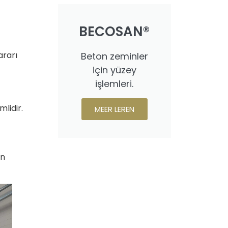
BECOSAN®
ararı
Beton zeminler
için yüzey
işlemleri.
mlidir.
MEER LEREN
in