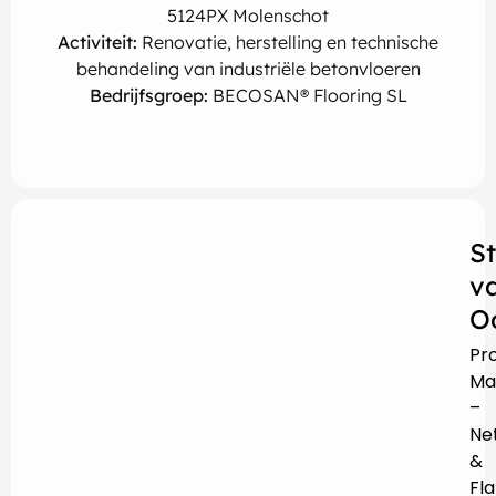
5124PX Molenschot
Activiteit:
Renovatie, herstelling en technische
behandeling van industriële betonvloeren
Bedrijfsgroep:
BECOSAN® Flooring SL
S
v
O
Pr
Ma
–
Ne
&
Fl