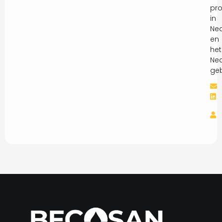
pro
in
Ne
en
het
Ned
geb