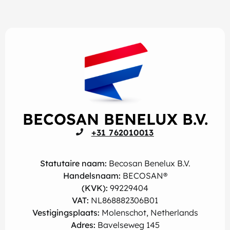
BECOSAN BENELUX B.V.
+31 762010013
Statutaire naam:
Becosan Benelux B.V.
Handelsnaam:
BECOSAN®
(KVK):
99229404
VAT:
NL868882306B01
Vestigingsplaats:
Molenschot, Netherlands
Adres:
Bavelseweg 145