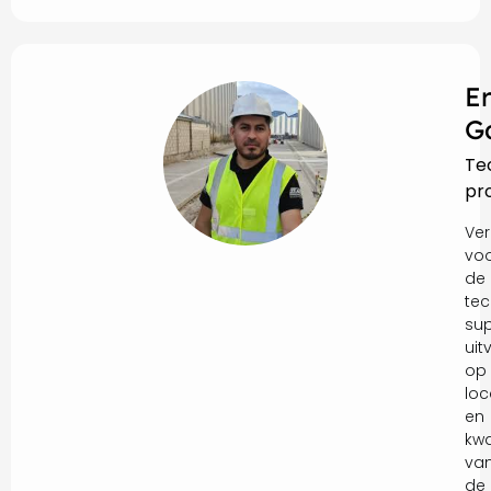
E
G
Te
pr
Ver
vo
de
tec
sup
uit
op
loc
en
kwa
va
de