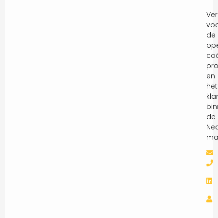
Ver
vo
de
ope
coö
pro
en
het
kla
bi
de
Ne
mar