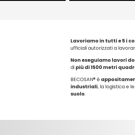
Lavoriamo in tutti e 5 i c
ufficiali autorizzati a lavor
Non eseguiamo lavori do
di
più di 1500 metri quadr
BECOSAN® è
appositament
industriali
, la logistica e l
suolo
.