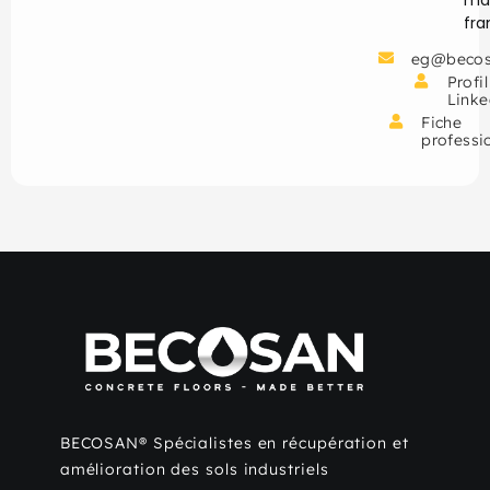
fr
eg@becos
Profil
Linke
Fiche
professi
BECOSAN® Spécialistes en récupération et
amélioration des sols industriels