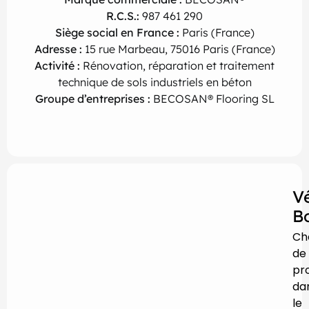
R.C.S.:
987 461 290
Siège social en France :
Paris (France)
Adresse :
15 rue Marbeau, 75016 Paris (France)
Activité :
Rénovation, réparation et traitement
technique de sols industriels en béton
G
roupe d’entreprises :
BECOSAN® Flooring SL
V
B
Ch
de
pro
da
le