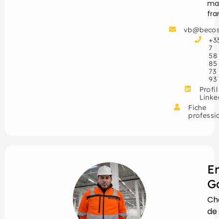
ma
fr
vb@becos
+3
7
58
85
73
93
Profil
Linke
Fiche
professi
E
G
Ch
de