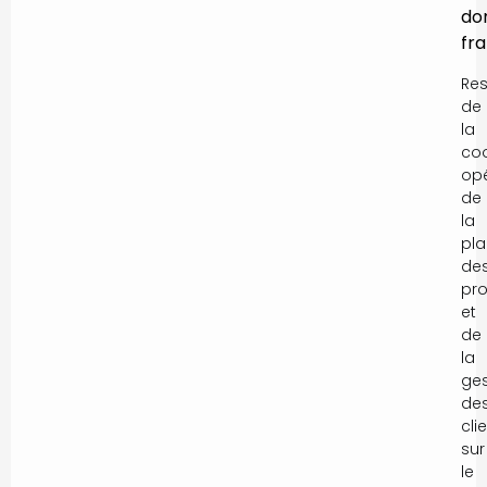
do
fr
Re
de
la
coo
opé
de
la
pla
de
pro
et
de
la
ges
de
cli
sur
le