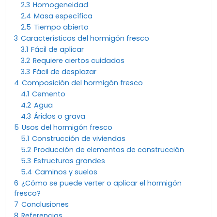
2.3
Homogeneidad
2.4
Masa específica
2.5
Tiempo abierto
3
Características del hormigón fresco
3.1
Fácil de aplicar
3.2
Requiere ciertos cuidados
3.3
Fácil de desplazar
4
Composición del hormigón fresco
4.1
Cemento
4.2
Agua
4.3
Áridos o grava
5
Usos del hormigón fresco
5.1
Construcción de viviendas
5.2
Producción de elementos de construcción
5.3
Estructuras grandes
5.4
Caminos y suelos
6
¿Cómo se puede verter o aplicar el hormigón
fresco?
7
Conclusiones
8
Referencias