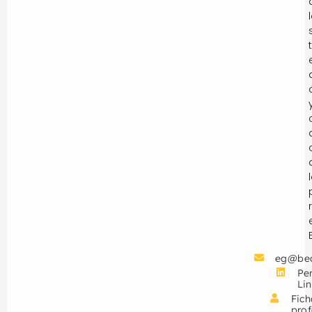
eg@be
Per
Li
Fich
prof