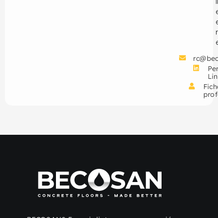
rc@be
Per
Li
Fich
prof