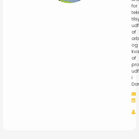
for
tek
tils
udf
af
arb
og
kva
af
pro
udf
i
Da