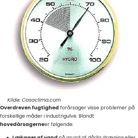
Kilde: Casaclima.com
Overdreven fugtighed
forårsager visse problemer på
forskellige måder i industrigulve. Blandt
hovedårsagerne
er følgende:
Lækager af vand
på grund af dårlig dræning eller