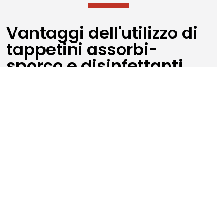
Vantaggi dell'utilizzo di
tappetini assorbi-
sporco e disinfettanti
L’uso di un sistema di
tappeti d’ingresso assorbenti
con effetto raschiante
offre molteplici vantaggi:
Disinfezione efficace
: il sistema è stato testato
nella pulizia a umido, riducendo la carica
microbiologica dei ceppi batterici del 99%. Si evita la
diffusione di agenti patogeni e si riduce al minimo il
rischio di contaminazione incrociata nell’ambiente.
Versatilità
: funziona sia a umido che a secco,
consentendo di adattarsi alle diverse esigenze e
condizioni. È in modalità umida, con i nastri impregnati
di liquidi disinfettanti, che si ottiene una disinfezione