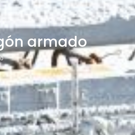
igón armado
20