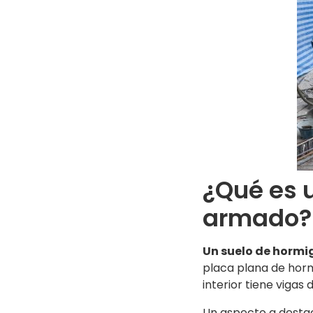
¿Qué es 
armado?
Un suelo de hormig
placa plana de horm
interior tiene vigas
Un aspecto a destac