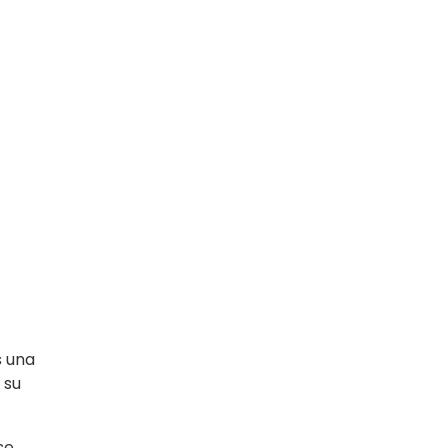
s una
 su
se