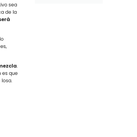
tivo sea
ca de la
será
do
es,
 mezcla
.
n es que
 losa.