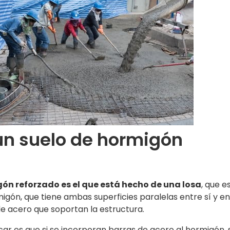
un suelo de hormigón
ón reforzado es el que está hecho de una losa
, que e
igón, que tiene ambas superficies paralelas entre sí y en
 de acero que soportan la estructura.
ar es que si se incorporan barras de acero al hormigón, 