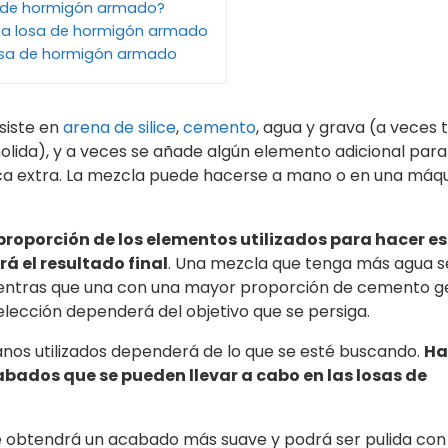
o de hormigón armado?
a losa de hormigón armado
losa de hormigón armado
siste en
arena de silice
,
cemento
, agua y grava (a veces
molida), y a veces se añade algún elemento adicional para
ica extra. La mezcla puede hacerse a mano o en una máq
 proporción de los elementos utilizados para hacer e
á el resultado final
. Una mezcla que tenga más agua 
mientras que una con una mayor proporción de cemento 
elección dependerá del objetivo que se persiga.
anos utilizados dependerá de lo que se esté buscando.
Ha
abados que se pueden llevar a cabo en las losas de
, se obtendrá un acabado más suave y podrá ser pulida co