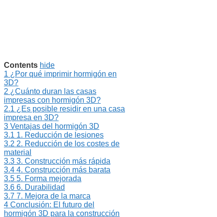
Contents
hide
1
¿Por qué imprimir hormigón en
3D?
2
¿Cuánto duran las casas
impresas con hormigón 3D?
2.1
¿Es posible residir en una casa
impresa en 3D?
3
Ventajas del hormigón 3D
3.1
1. Reducción de lesiones
3.2
2. Reducción de los costes de
material
3.3
3. Construcción más rápida
3.4
4. Construcción más barata
3.5
5. Forma mejorada
3.6
6. Durabilidad
3.7
7. Mejora de la marca
4
Conclusión: El futuro del
hormigón 3D para la construcción