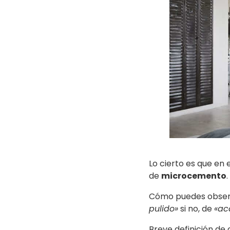
Lo cierto es que en 
de
microcemento
.
Cómo puedes observ
pulido»
si no, de
«ac
Breve definición d