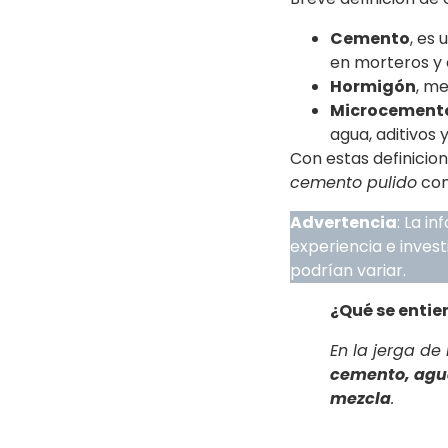
Cemento
, es
en morteros y 
Hormigón
, m
Microcement
agua, aditivos
Con estas definicio
cemento pulido
com
Advertencia
: La i
experiencia e inves
podrían variar.
¿Qué se enti
En la jerga de
cemento, agu
mezcla
.