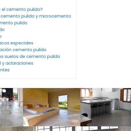
s el cemento pulido?
re cemento pulido y microcemento
mento pulido
do
o
icos especiales
tación cemento pulido
os suelos de cemento pulido
 y aclaraciones
entes