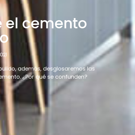
e el cemento
do
2021
pulido, además, desglosaremos las
cemento. ¿Por qué se confunden?