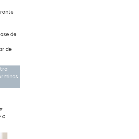
erante
base de
ar de
stra
términos
e
o
o