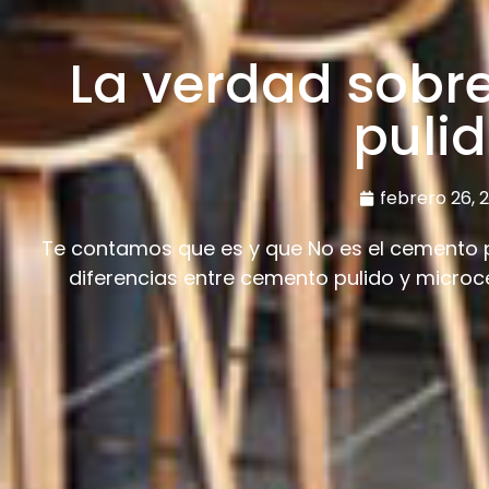
La verdad sobr
puli
febrero 26, 
Te contamos que es y que No es el cemento 
diferencias entre cemento pulido y micro