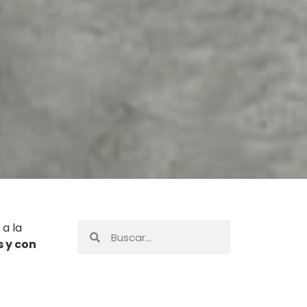
 a la
s y con