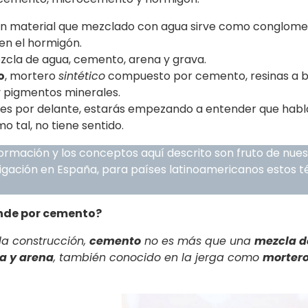
 un material que mezclado con agua sirve como conglom
en el hormigón.
ezcla de agua, cemento, arena y grava.
o
, mortero
sintético
compuesto por cemento, resinas a 
 y pigmentos minerales.
nes por delante, estarás empezando a entender que habl
o tal, no tiene sentido.
nformación y los conceptos aquí descrito son fruto de nue
tigación en España, para países latinoamericanos estos 
ende por cemento?
 la construcción,
cemento
no es más que una
mezcla d
a y arena
, también conocido en la jerga como
morter