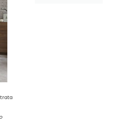
 trata
o