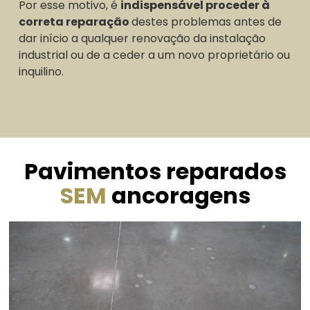
Por esse motivo, é
indispensável proceder à
correta reparação
destes problemas antes de
dar início a qualquer renovação da instalação
industrial ou de a ceder a um novo proprietário ou
inquilino.
Pavimentos reparados
SEM
ancoragens