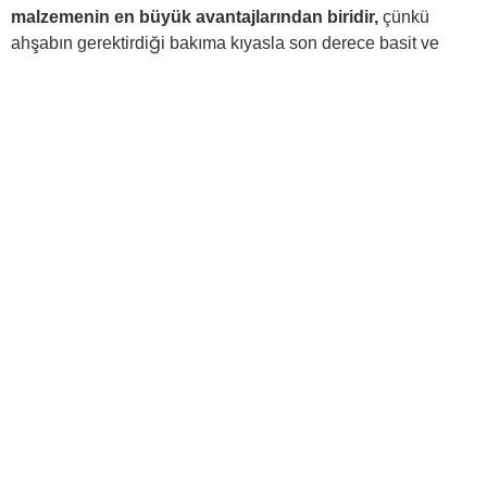
malzemenin en büyük avantajlarından biridir,
çünkü
ahşabın gerektirdiği bakıma kıyasla son derece basit ve
ucuz bir malzemedir.
Bakımının basitliği PVC zeminlere
benzer
.
Kaynak:
profesionalhoreca.com
Organik-sentetik zeminler ile ilgili temel sorun
, yüzeydeki
lekelerin ortaya çıkmasına neden olan
güneş
radyasyonuna duyarlılıklarıdır
. Ancak,
bu sorunu çözen
bazı kompozit kaplamalar
da mevcuttur. Lekeler
geleneksel temizlik ürünleri kullanılarak giderilebilir.
Bu zeminlerin temizlenmesi hem kuru hem de ıslak
gerçekleştirilebilir
. Kuru temizlemenin haftalık, derin ıslak
temizlemenin ise yıllık olması tavsiye edilir.
Önemli bir bakım detayı,
ciddi bir şekilde hasar gördüğü