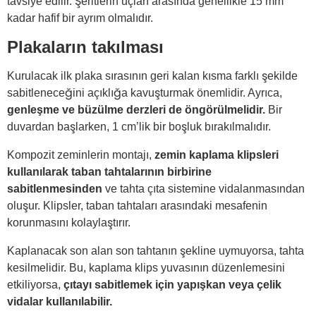
tavsiye edilir. Şeritlerin uçları arasında genellikle 15 mm
kadar hafif bir ayrım olmalıdır.
Plakaların takılması
Kurulacak ilk plaka sırasının geri kalan kısma farklı şekilde
sabitleneceğini açıklığa kavuşturmak önemlidir. Ayrıca,
genleşme ve büzülme derzleri de öngörülmelidir.
Bir
duvardan başlarken, 1 cm’lik bir boşluk bırakılmalıdır.
Kompozit zeminlerin montajı,
zemin kaplama klipsleri
kullanılarak taban tahtalarının birbirine
sabitlenmesinden
ve tahta çıta sistemine vidalanmasından
oluşur. Klipsler, taban tahtaları arasındaki mesafenin
korunmasını kolaylaştırır.
Kaplanacak son alan son tahtanın şekline uymuyorsa, tahta
kesilmelidir. Bu, kaplama klips yuvasının düzenlemesini
etkiliyorsa,
çıtayı sabitlemek için yapışkan veya çelik
vidalar kullanılabilir.