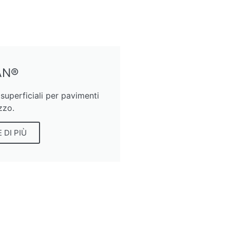
AN®
superficiali per pavimenti
zzo.
 DI PIÙ