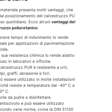
materiale presenta molti vantaggi, che
al posizionamento del calcestruzzo PU
uso quotidiano. Ecco alcuni
vantaggi del
ruzzo poliuretanico
:
 breve tempo di indurimento lo rende
eale per applicazioni di pavimentazione
pide.
 sua resistenza chimica lo rende adatto
l’uso in laboratori e officine.
 calcestruzzo PUR è resistente a urti,
lpi, graffi, abrasione e fori.
ò essere utilizzato in molte installazioni
iché resiste a temperature dai -40° C a
0° C.
cile da pulire e disinfettare.
antiscivolo e può essere utilizzato
condo varie norme, come la DIN 51130