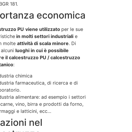
BGR 181.
ortanza economica
estruzzo PU
viene utilizzato
per le sue
ristiche
in molti settori industriali
e
n molte
attività di scala minore
. Di
 alcuni
luoghi in cui è possibile
are il calcestruzzo PU / calcestruzzo
tanico
:
dustria chimica
dustria farmaceutica, di ricerca e di
boratorio.
dustria alimentare: ad esempio i settori
 carne, vino, birra e prodotti da forno,
rmaggi e latticini, ecc…
azioni nel