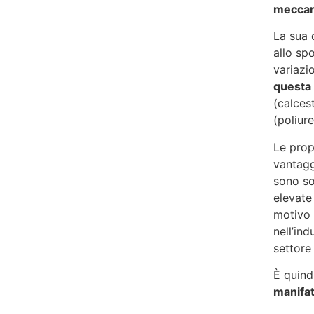
meccan
La sua d
allo sp
variazi
questa
(calces
(poliur
Le prop
vantagg
sono so
elevate
motivo 
nell’in
settore
È quind
manifat