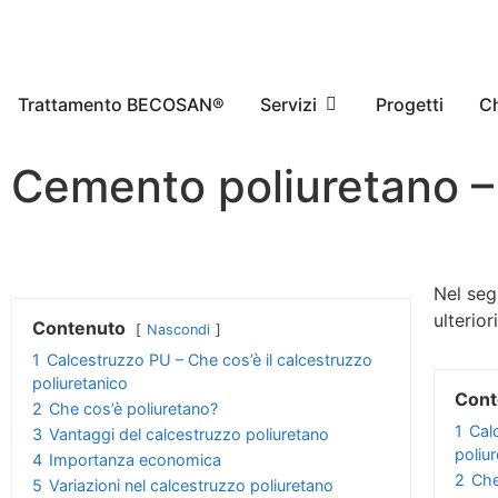
Trattamento BECOSAN®
Servizi
Progetti
Ch
Cemento poliuretano –
Nel seg
ulterior
Contenuto
Nascondi
1
Calcestruzzo PU – Che cos’è il calcestruzzo
poliuretanico
Cont
2
Che cos’è poliuretano?
1
Cal
3
Vantaggi del calcestruzzo poliuretano
poliu
4
Importanza economica
2
Che
5
Variazioni nel calcestruzzo poliuretano