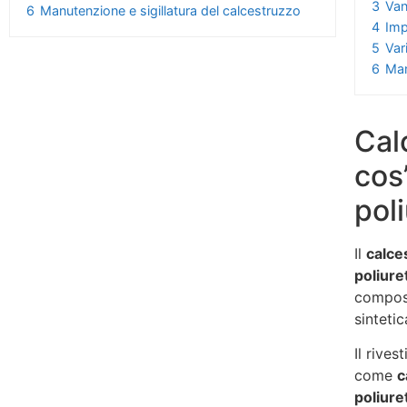
3
Van
6
Manutenzione e sigillatura del calcestruzzo
4
Imp
5
Var
6
Man
Cal
cos
pol
Il
calce
poliure
compost
sintetic
Il rive
come
c
poliure