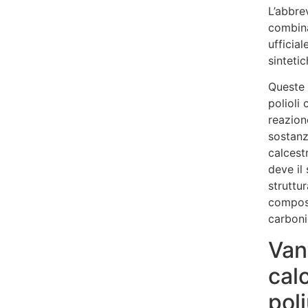
L’abbre
combina
ufficia
sintetic
Queste 
polioli
reazion
sostanz
calcest
deve il
struttu
compost
carboni
Van
cal
pol