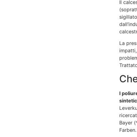
Il calc
(sopratt
sigillat
dall’in
calcest
La press
impatti
problem
Trattat
Che
I poliu
sintetic
Leverku
ricerca
Bayer (*
Farben.