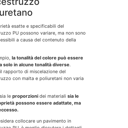
cestruzzo
iuretano
ietà esatte e specificabili del
ruzzo PU possono variare, ma non sono
lessibili a causa del contenuto della
mpio,
la tonalità del colore può essere
a solo in alcune tonalità diverse
.
 il rapporto di miscelazione del
ruzzo con malta e poliuretani non varia
sia le
proporzioni
dei materiali
sia le
oprietà
possono essere adattate, ma
eccesso.
esidera collocare un pavimento in
ruzzo PU, è meglio discutere i dettagli