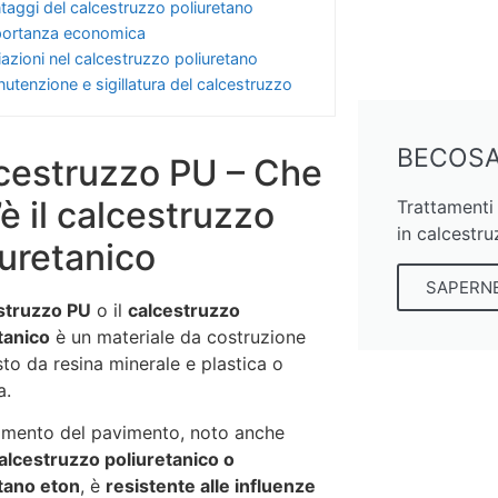
taggi del calcestruzzo poliuretano
ortanza economica
iazioni nel calcestruzzo poliuretano
utenzione e sigillatura del calcestruzzo
BECOS
cestruzzo PU – Che
’è il calcestruzzo
Trattamenti 
in calcestru
iuretanico
SAPERNE
struzzo PU
o il
calcestruzzo
tanico
è un materiale da costruzione
o da resina minerale e plastica o
a.
stimento del pavimento, noto anche
alcestruzzo poliuretanico o
tano eton
, è
resistente alle influenze