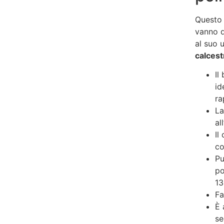
Questo 
vanno d
al suo 
calcest
Il
id
ra
La
al
Il
co
Pu
po
13
Fa
È 
se