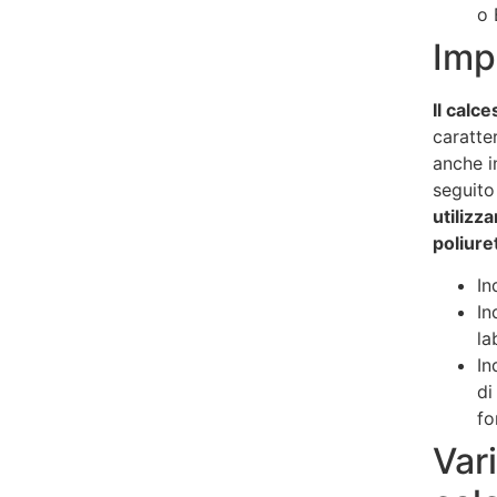
o 
Imp
Il calc
caratte
anche i
seguito
utilizz
poliure
In
In
la
In
di
fo
Vari