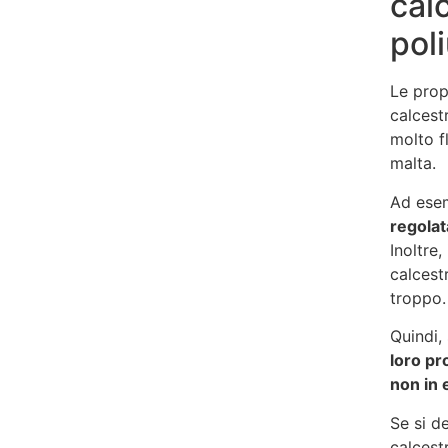
cal
pol
Le propr
calcest
molto f
malta.
Ad ese
regolat
Inoltre,
calcest
troppo.
Quindi, 
loro pr
non in 
Se si d
calcest