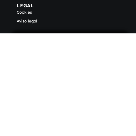
LEGAL
Cookies
Aviso legal
Recibe nuestro
newsletter
Le informaremos con las últimas noticias y
proyectos del sector.
Sin SPAM ni correos diarios.
SUSCRIBIRSE