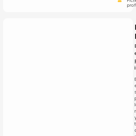
Fich
prof