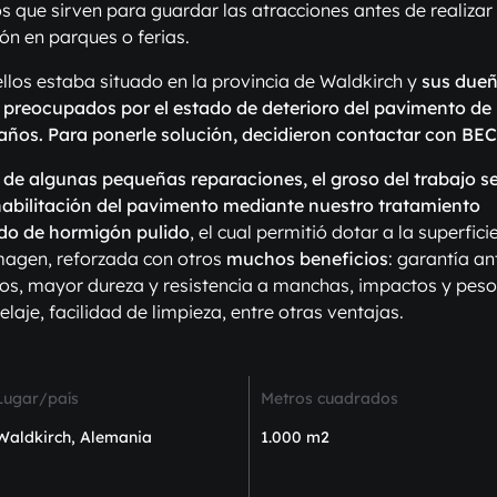
 que sirven para guardar las atracciones antes de realizar 
ión en parques o ferias.
llos estaba situado en la provincia de Waldkirch y
sus due
preocupados por el estado de deterioro del pavimento de 
 años. Para ponerle solución, decidieron contactar con B
e algunas pequeñas reparaciones, el groso del trabajo se
habilitación del pavimento mediante nuestro tratamiento
do de hormigón pulido
, el cual permitió dotar a la superfic
magen, reforzada con otros
muchos beneficios
: garantía an
os, mayor dureza y resistencia a manchas, impactos y peso
elaje, facilidad de limpieza, entre otras ventajas.
Lugar/país
Metros cuadrados
Waldkirch, Alemania
1.000 m2