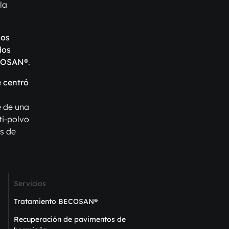
la
ños
los
ECOSAN®
.
 centró
ie de una
ti-polvo
s de
Servicios
Tratamiento BECOSAN®
Recuperación de pavimentos de