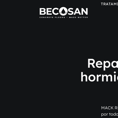
TRATAM
Repa
hormi
MACK Ri
por todo