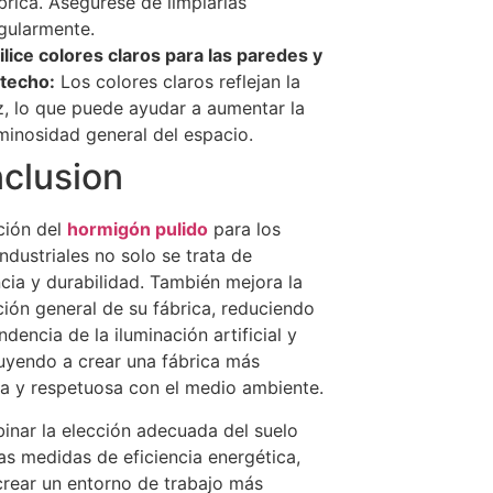
brica. Asegúrese de limpiarlas
gularmente.
ilice colores claros para las paredes y
 techo:
Los colores claros reflejan la
z, lo que puede ayudar a aumentar la
minosidad general del espacio.
clusion
ción del
hormigón pulido
para los
industriales no solo se trata de
ncia y durabilidad. También mejora la
ción general de su fábrica, reduciendo
ndencia de la iluminación artificial y
uyendo a crear una fábrica más
a y respetuosa con el medio ambiente.
inar la elección adecuada del suelo
as medidas de eficiencia energética,
rear un entorno de trabajo más