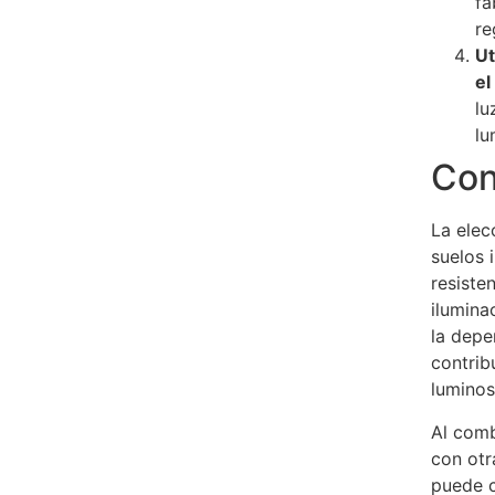
fá
re
Ut
el
lu
lu
Con
La elec
suelos 
resiste
ilumina
la depe
contrib
luminos
Al comb
con otr
puede c