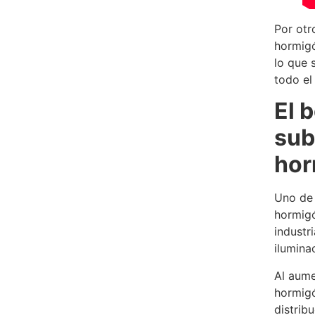
Por otr
hormigó
lo que s
todo el
El 
sub
hor
Uno de 
hormigó
industr
ilumina
Al aumen
hormigó
distribu