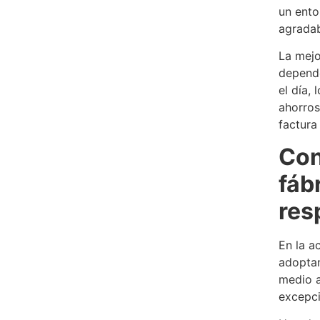
un ento
agradab
La mejo
depende
el día,
ahorros
factura
Con
fáb
res
En la a
adoptan
medio a
excepci