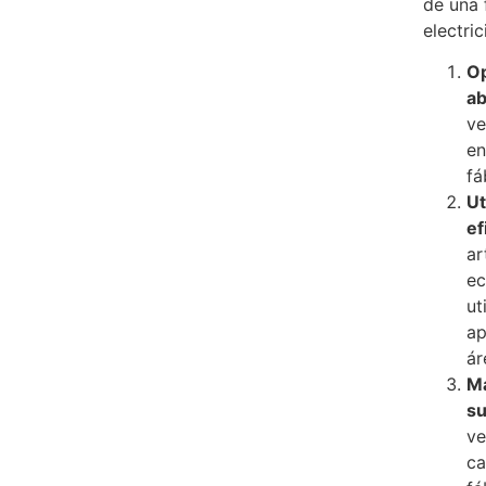
de una 
electri
Op
ab
ve
en
fá
Ut
ef
ar
ec
ut
ap
ár
Ma
su
ve
ca