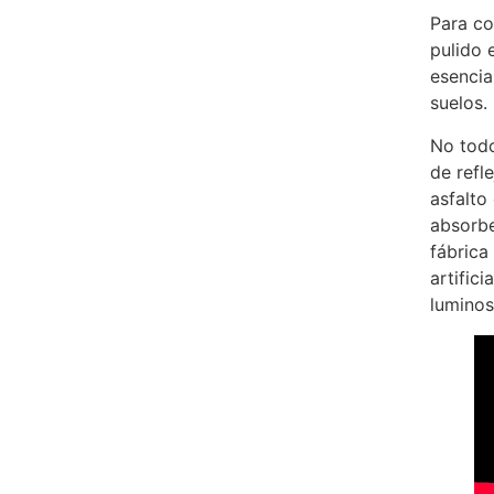
Para co
pulido 
esencia
suelos.
No todo
de refl
asfalto 
absorbe
fábrica
artific
luminos