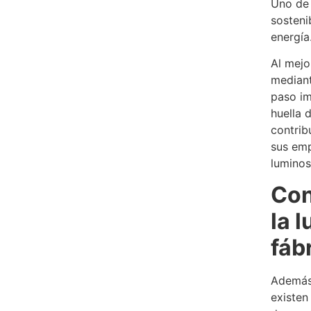
Uno de 
sosteni
energía
Al mejo
mediant
paso im
huella 
contrib
sus emp
luminos
Con
la 
fáb
Además 
existen