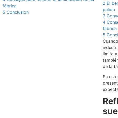
2
El be
fábrica
pulido
5
Conclusion
3
Conve
4
Conse
fábrica
5
Concl
Cuando 
industri
limita a
también
de la fá
En este
present
expecta
Ref
sue