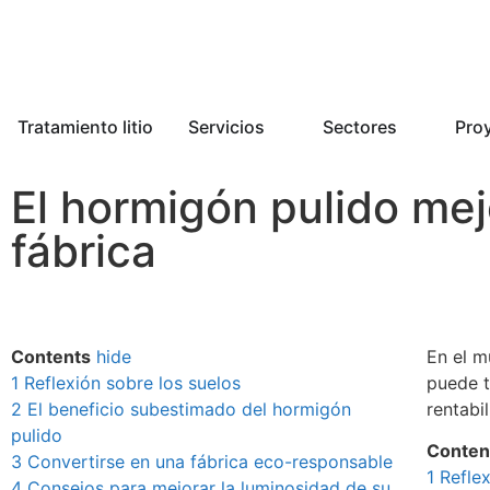
Tratamiento litio
Servicios
Sectores
Pro
El hormigón pulido mej
fábrica
Contents
hide
En el m
1
Reflexión sobre los suelos
puede t
2
El beneficio subestimado del hormigón
rentabil
pulido
Conten
3
Convertirse en una fábrica eco-responsable
1
Reflex
4
Consejos para mejorar la luminosidad de su