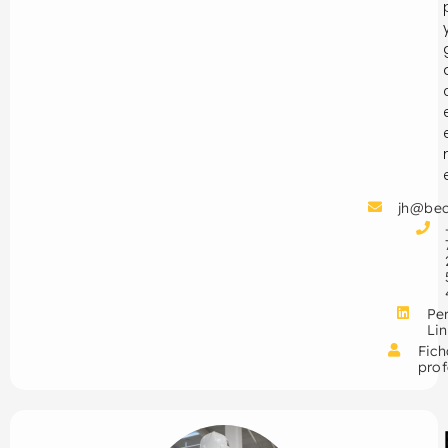
jh@be
Per
Li
Fich
prof