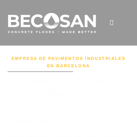
EMPRESA DE PAVIMENTOS INDUSTRIALES
EN BARCELONA
Pavimentos industriales en
Barcelona
Somos una empresa líder en la aplicación de
pavimentos industriales en Barcelona, con una amplia
experiencia en el sector. Nuestro saber hacer nos
permite ofrecer soluciones de alta calidad adaptadas a