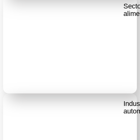
Secto
alime
Indus
autom