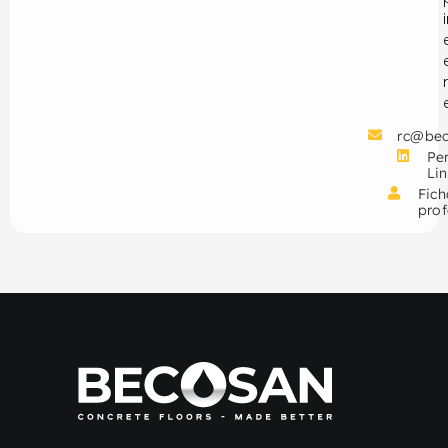
rc@be
Per
Li
Fich
prof