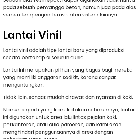
pada sebuah penyangga beton, namun juga pada alas
semen, lempengan teraso, atau sistem lainnya.
Lantai Vinil
Lantai vinil adalah tipe lantai baru yang diproduksi
secara bertahap di seluruh dunia.
Lantai ini merupakan pilihan yang bagus bagi mereka
yang memiliki anggaran sedikit, karena sangat
menguntungkan.
Tidak licin, sangat mudah dirawat dan nyaman di kaki.
Namun seperti yang kami katakan sebelumnya, lantai
ini digunakan untuk area lalu lintas pejalan kaki,
perkantoran, atau aula pameran, dan kami akan
menghindari penggunaannya di area dengan