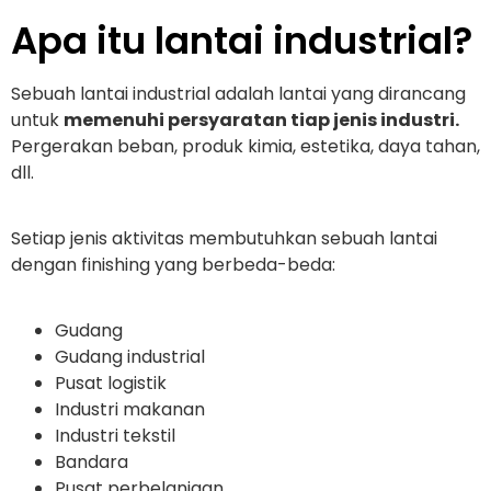
Apa itu lantai industrial?
Sebuah lantai industrial adalah lantai yang dirancang
untuk
memenuhi persyaratan tiap jenis industri.
Pergerakan beban, produk kimia, estetika, daya tahan,
dll.
Setiap jenis aktivitas membutuhkan sebuah lantai
dengan finishing yang berbeda-beda:
Gudang
Gudang industrial
Pusat logistik
Industri makanan
Industri tekstil
Bandara
Pusat perbelanjaan