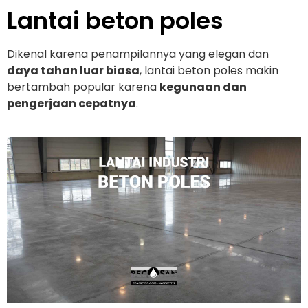
Lantai beton poles
Dikenal karena penampilannya yang elegan dan
daya tahan luar biasa
, lantai beton poles makin
bertambah popular karena
kegunaan dan
pengerjaan cepatnya
.