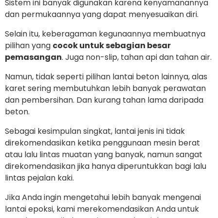
Sistem ini banyak digunakan karena kenyamanannya
dan permukaannya yang dapat menyesuaikan diri.
Selain itu, keberagaman kegunaannya membuatnya
pilihan yang
cocok untuk sebagian besar
pemasangan
. Juga non-slip, tahan api dan tahan air.
Namun, tidak seperti pilihan lantai beton lainnya, alas
karet sering membutuhkan lebih banyak perawatan
dan pembersihan. Dan kurang tahan lama daripada
beton.
Sebagai kesimpulan singkat, lantai jenis ini tidak
direkomendasikan ketika penggunaan mesin berat
atau lalu lintas muatan yang banyak, namun sangat
direkomendasikan jika hanya diperuntukkan bagi lalu
lintas pejalan kaki.
Jika Anda ingin mengetahui lebih banyak mengenai
lantai epoksi, kami merekomendasikan Anda untuk